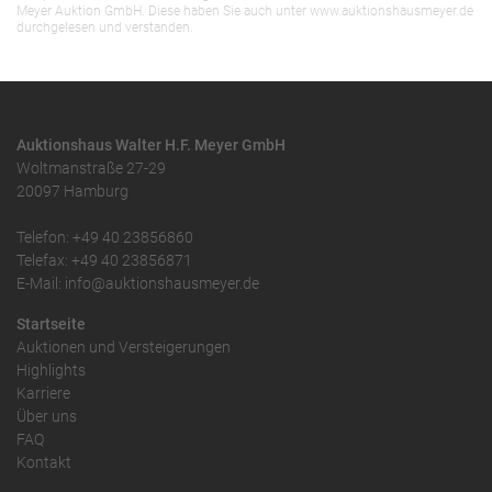
Meyer Auktion GmbH. Diese haben Sie auch unter www.auktionshausmeyer.de
durchgelesen und verstanden.
Auktionshaus Walter H.F. Meyer GmbH
Woltmanstraße 27-29
20097 Hamburg
Telefon: +49 40 23856860
Telefax: +49 40 23856871
E-Mail: info@auktionshausmeyer.de
Startseite
Auktionen und Versteigerungen
Highlights
Karriere
Über uns
FAQ
Kontakt