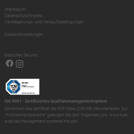
Impressum
Datenschutzhinweis
Versteigerungs- und Verkaufsbedingungen
Cookie-Einstellungen
Besuchen Sie uns:
ISO 9001 - Zertifiziertes Qualitätsmanagementsystem
Sie können das
Zertifikat als PDF-Datei (236 KB)
herunterladen. Zur
"Prüfzeichenübersicht" gelangen Sie über folgenden Link:
www.tuev-
sued.de/management-systeme/ms-zert
.