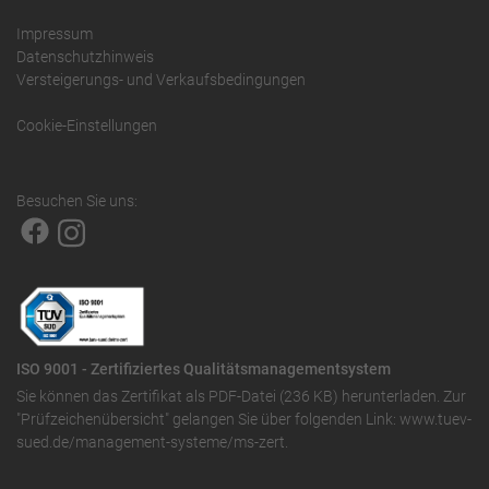
Impressum
Datenschutzhinweis
Versteigerungs- und Verkaufsbedingungen
Cookie-Einstellungen
Besuchen Sie uns:
ISO 9001 - Zertifiziertes Qualitätsmanagementsystem
Sie können das
Zertifikat als PDF-Datei (236 KB)
herunterladen. Zur
"Prüfzeichenübersicht" gelangen Sie über folgenden Link:
www.tuev-
sued.de/management-systeme/ms-zert
.