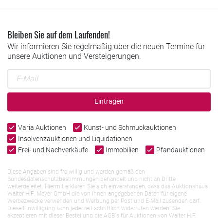
Bleiben Sie auf dem Laufenden!
Wir informieren Sie regelmäßig über die neuen Termine für
unsere Auktionen und Versteigerungen.
Eintragen
Varia Auktionen
Kunst- und Schmuckauktionen
Insolvenzauktionen und Liquidationen
Frei- und Nachverkäufe
Immobilien
Pfandauktionen
Diese Angaben sind freiwillig und werden gemäß den
Bundesdatenschutzbestimmungen behandelt und nicht an Dritte
weitergeleitet. Hiermit erklären Sie sich einverstanden, dass das Auktionshaus
Walter H.F. Meyer GmbH die von Ihnen angegebenen Daten für eigene
Werbezwecke verwenden und Werbung per Post und E-Mail zusenden darf.
Diese Einwilligung kann jederzeit schriftlich widerrufen werden. Sie
akzeptieren mit dieser Bestellung die AGB`s für Auktionen von Walter H.F.