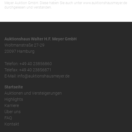
Meyer Auktion GmbH. Diese haben Sie auch unter www.auktionshausmeyer.de
durchgelesen und verstanden.
Auktionshaus Walter H.F. Meyer GmbH
Woltmanstraße 27-29
20097 Hamburg
Telefon: +49 40 23856860
Telefax: +49 40 23856871
E-Mail: info@auktionshausmeyer.de
Startseite
Auktionen und Versteigerungen
Highlights
Karriere
Über uns
FAQ
Kontakt