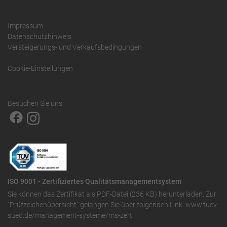
Impressum
Datenschutzhinweis
Versteigerungs- und Verkaufsbedingungen
Cookie-Einstellungen
Besuchen Sie uns:
ISO 9001 - Zertifiziertes Qualitätsmanagementsystem
Sie können das
Zertifikat als PDF-Datei (236 KB)
herunterladen. Zur
"Prüfzeichenübersicht" gelangen Sie über folgenden Link:
www.tuev-
sued.de/management-systeme/ms-zert
.