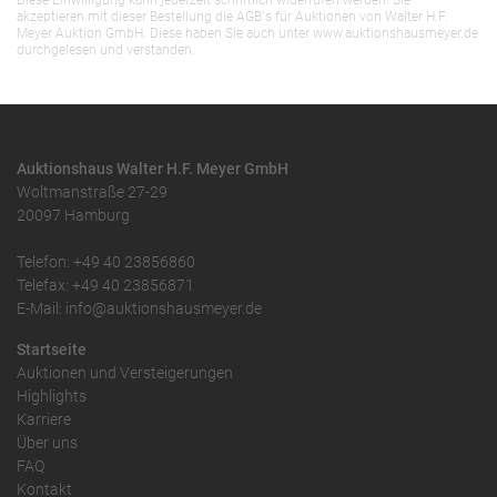
Diese Einwilligung kann jederzeit schriftlich widerrufen werden. Sie
akzeptieren mit dieser Bestellung die AGB`s für Auktionen von Walter H.F.
Meyer Auktion GmbH. Diese haben Sie auch unter www.auktionshausmeyer.de
durchgelesen und verstanden.
Auktionshaus Walter H.F. Meyer GmbH
Woltmanstraße 27-29
20097 Hamburg
Telefon: +49 40 23856860
Telefax: +49 40 23856871
E-Mail: info@auktionshausmeyer.de
Startseite
Auktionen und Versteigerungen
Highlights
Karriere
Über uns
FAQ
Kontakt