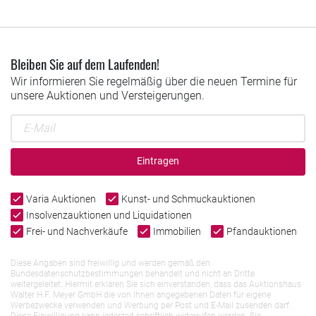
Bleiben Sie auf dem Laufenden!
Wir informieren Sie regelmäßig über die neuen Termine für
unsere Auktionen und Versteigerungen.
Eintragen
Varia Auktionen
Kunst- und Schmuckauktionen
Insolvenzauktionen und Liquidationen
Frei- und Nachverkäufe
Immobilien
Pfandauktionen
Diese Angaben sind freiwillig und werden gemäß den
Bundesdatenschutzbestimmungen behandelt und nicht an Dritte
weitergeleitet. Hiermit erklären Sie sich einverstanden, dass das Auktionshaus
Walter H.F. Meyer GmbH die von Ihnen angegebenen Daten für eigene
Werbezwecke verwenden und Werbung per Post und E-Mail zusenden darf.