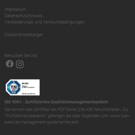
Impressum
Datenschutzhinweis
Versteigerungs- und Verkaufsbedingungen
Cookie-Einstellungen
Besuchen Sie uns:
ISO 9001 - Zertifiziertes Qualitätsmanagementsystem
Sie können das
Zertifikat als PDF-Datei (236 KB)
herunterladen. Zur
"Prüfzeichenübersicht" gelangen Sie über folgenden Link:
www.tuev-
sued.de/management-systeme/ms-zert
.