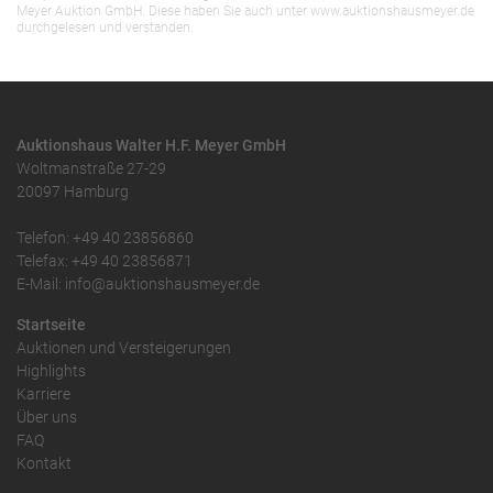
Meyer Auktion GmbH. Diese haben Sie auch unter www.auktionshausmeyer.de
durchgelesen und verstanden.
Auktionshaus Walter H.F. Meyer GmbH
Woltmanstraße 27-29
20097 Hamburg
Telefon: +49 40 23856860
Telefax: +49 40 23856871
E-Mail: info@auktionshausmeyer.de
Startseite
Auktionen und Versteigerungen
Highlights
Karriere
Über uns
FAQ
Kontakt