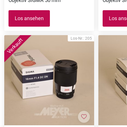
Objektiv SIGMA 50 mm
Objektiv 
Los ansehen
Los an
Los-Nr.: 205
Zur Merkliste hi