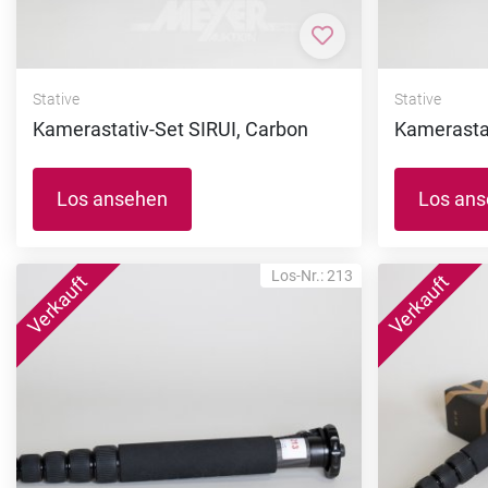
Zur Merkliste hi
Stative
Stative
Kamerastativ-Set SIRUI, Carbon
Kamerastat
Los ansehen
Los an
Los-Nr.: 213