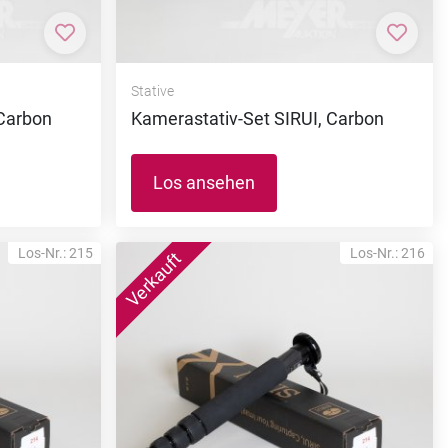
Zur Merkliste hinzufügen
Zur M
Stative
 Carbon
Kamerastativ-Set SIRUI, Carbon
Los ansehen
Los-Nr.: 215
Los-Nr.: 216