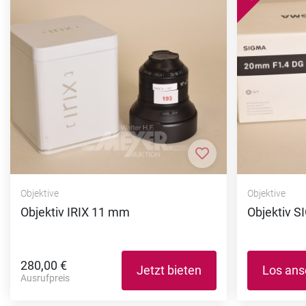
Zur Merkliste hi
Objektive
Objektive
Objektiv IRIX 11 mm
Objektiv 
280,00 €
Jetzt bieten
Los an
Ausrufpreis