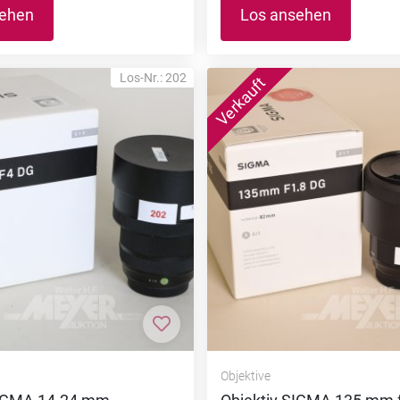
sehen
Los ansehen
Los-Nr.: 202
nzufügen
Zur Merkliste hinzufügen
Objektive