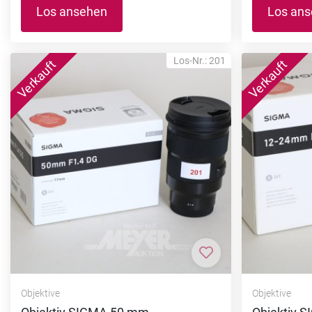
Los ansehen
Los an
Los-Nr.: 201
Zur Merkliste hi
Objektive
Objektive