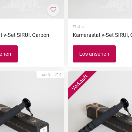
nzufügen
Zur Merkliste hinzufügen
Stative
iv-Set SIRUI, Carbon
Kamerastativ-Set SIRUI,
sehen
Los ansehen
Los-Nr.: 214