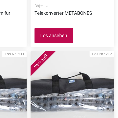
Objektive
m für
Telekonverter METABONES
Los ansehen
Los-Nr.: 211
Los-Nr.: 212