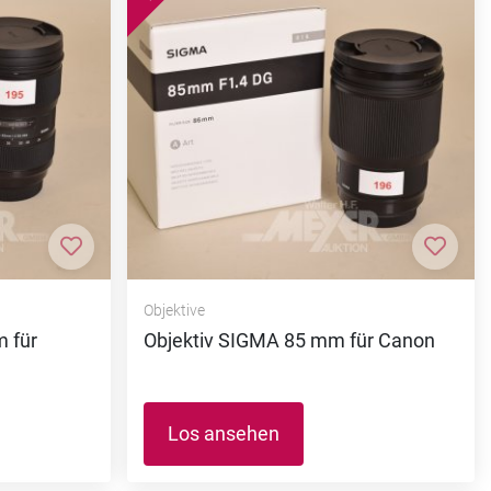
Zur Merkliste hinzufügen
Zur M
Objektive
 für
Objektiv SIGMA 85 mm für Canon
Los ansehen