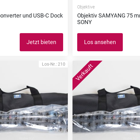
Objektive
converter und USB-C Dock
Objektiv SAMYANG 75 m
SONY
Jetzt bieten
Los ansehen
Los-Nr.: 210