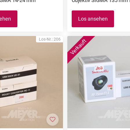
SIGMA 14-24 mm
Objektiv SIGMA 135 mm
sehen
Los ansehen
Los-Nr.: 206
nzufügen
Zur Merkliste hinzufügen