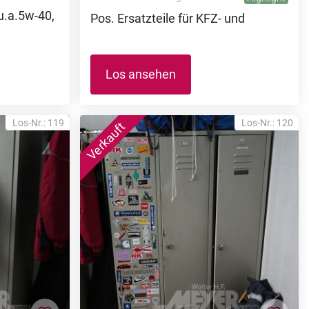
u.a.5w-40,
Pos. Ersatzteile für KFZ- und
Los ansehen
Los-Nr.: 119
Los-Nr.: 120