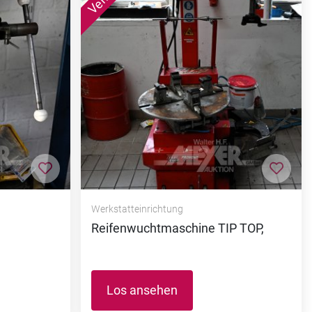
Zur Merkliste hinzufügen
Zur M
Werkstatteinrichtung
Reifenwuchtmaschine TIP TOP,
Los ansehen