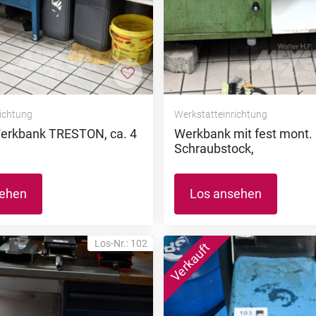
nzufügen
Zur Merkliste hinzufügen
richtung
Werkstatteinrichtung
erkbank TRESTON, ca. 4
Werkbank mit fest mont.
Schraubstock,
sehen
Los ansehen
Los-Nr.: 102