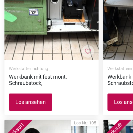
Zur Merkliste hi
Werkstatteinrichtung
Werkstattein
Werkbank mit fest mont.
Werkbank m
Schraubstock,
Schraubst
Los ansehen
Los an
Los-Nr.: 105