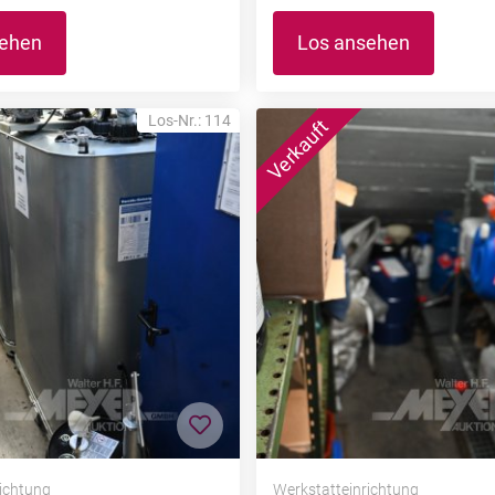
sehen
Los ansehen
Los-Nr.: 114
nzufügen
Zur Merkliste hinzufügen
richtung
Werkstatteinrichtung