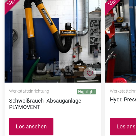
Zur Merkliste hi
Werkstatteinrichtung
Werkstattein
Hydr. Pres
Schweißrauch- Absauganlage
PLYMOVENT
Los ansehen
Los an