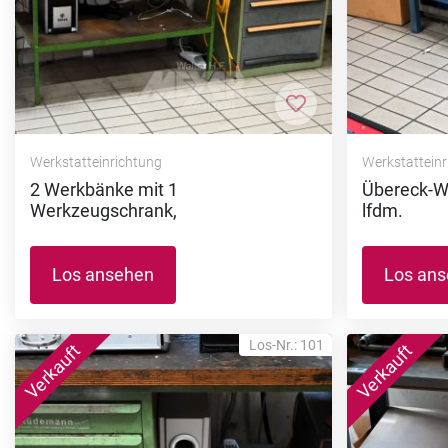
Zur Merkliste hi
Werkstatteinrichtung
Werkstattein
2 Werkbänke mit 1
Übereck-W
Werkzeugschrank,
lfdm.
Los ansehen
Los an
Los-Nr.: 101