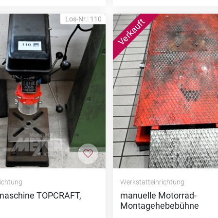
Los-Nr.: 110
nzufügen
Zur Merkliste hinzufügen
richtung
Werkstatteinrichtung
maschine TOPCRAFT,
manuelle Motorrad-
Montagehebebühne