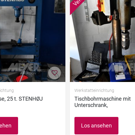
nzufügen
Zur Merkliste hinzufügen
richtung
Werkstatteinrichtung
se, 25 t. STENHØJ
Tischbohrmaschine mit
Unterschrank,
sehen
Los ansehen