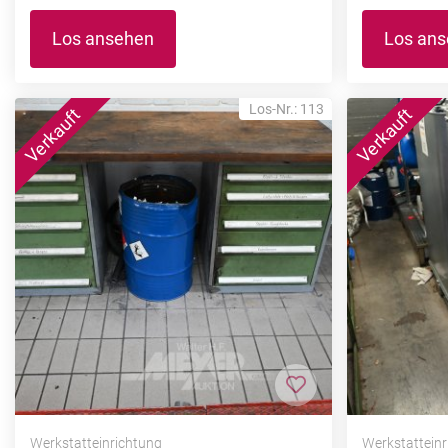
Los ansehen
Los an
Los-Nr.: 113
Zur Merkliste hi
Werkstatteinrichtung
Werkstattein