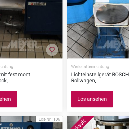
nzufügen
Zur Merkliste hinzufügen
richtung
Werkstatteinrichtung
it fest mont.
Lichteinstellgerät BOSCH
ock,
Rollwagen,
sehen
Los ansehen
Los-Nr.: 106