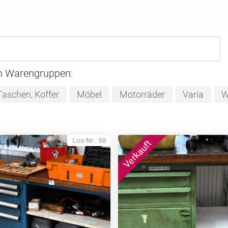
n Warengruppen:
Taschen, Koffer
Möbel
Motorräder
Varia
W
Los-Nr.: 98