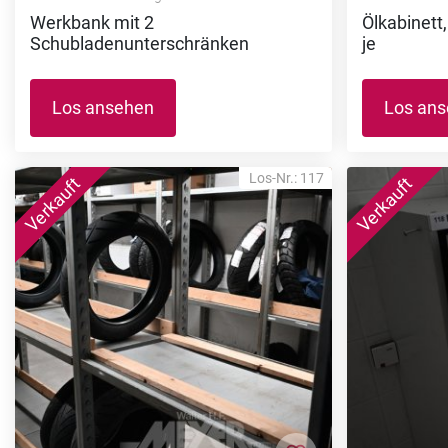
Werkbank mit 2
Ölkabinett,
Schubladenunterschränken
je
Los ansehen
Los an
Los-Nr.: 117