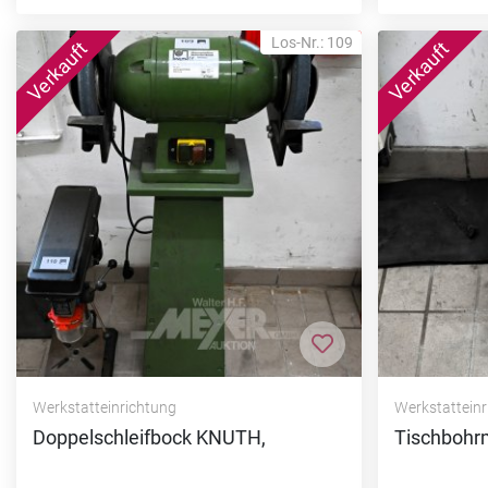
Los-Nr.: 109
Zur Merkliste hi
Werkstatteinrichtung
Werkstattein
Doppelschleifbock KNUTH,
Tischbohr