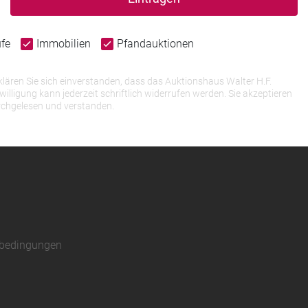
ufe
Immobilien
Pfandauktionen
lären Sie sich einverstanden, dass das Auktionshaus Walter H.F.
igung kann jederzeit schriftlich widerrufen werden. Sie akzeptieren
rchgelesen und verstanden.
sbedingungen