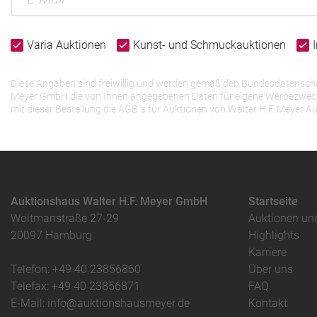
Varia Auktionen
Kunst- und Schmuckauktionen
Diese Angaben sind freiwillig und werden gemäß den Bundesdatenschutz
Meyer GmbH die von Ihnen angegebenen Daten für eigene Werbezwecke v
mit dieser Bestellung die AGB`s für Auktionen von Walter H.F. Meye
Auktionshaus Walter H.F. Meyer GmbH
Startseite
Woltmanstraße 27-29
Auktionen un
20097 Hamburg
Highlights
Karriere
Telefon: +49 40 23856860
Über uns
Telefax: +49 40 23856871
FAQ
E-Mail: info@auktionshausmeyer.de
Kontakt