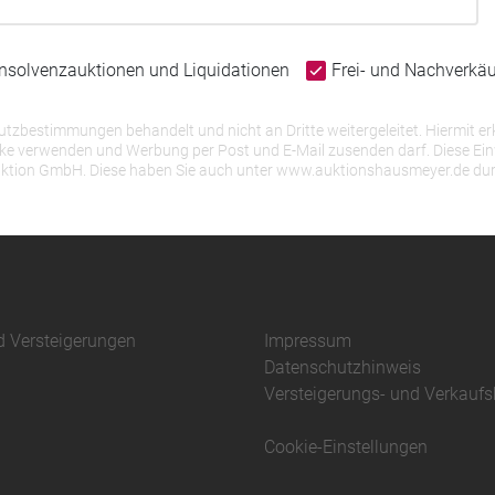
Insolvenzauktionen und Liquidationen
Frei- und Nachverkä
bestimmungen behandelt und nicht an Dritte weitergeleitet. Hiermit erk
erwenden und Werbung per Post und E-Mail zusenden darf. Diese Einwill
r Auktion GmbH. Diese haben Sie auch unter www.auktionshausmeyer.de du
d Versteigerungen
Impressum
Datenschutzhinweis
Versteigerungs- und Verkauf
Cookie-Einstellungen