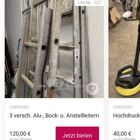
Los-Nr.: 127
Zur Merkliste hi
Werkstatt
Werkstatt
3 versch. Alu-, Bock- u. Anstellleitern
Hochdruck
120,00 €
40,00 €
Jetzt bieten
Ausrufpreis
Ausrufpreis