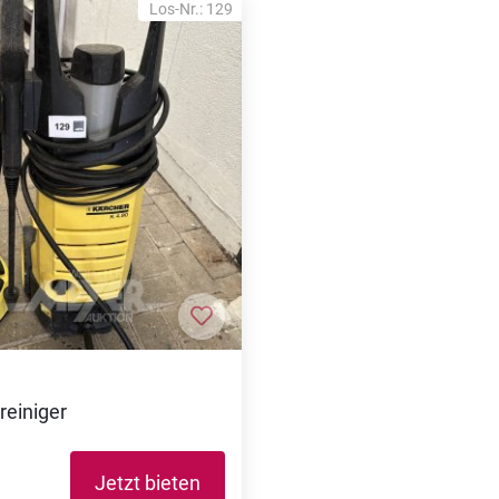
Los-Nr.: 129
nzufügen
Zur Merkliste hinzufügen
reiniger
Jetzt bieten