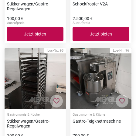
Stikkenwagen/Gastro-
Schockfroster V2A
Regalwagen
100,00 €
2.500,00 €
Ausrufpreis
Ausrufpreis
Jetzt bieten
Jetzt bieten
Los-Nr.: 95
Los-Nr.: 96
Zur Merkliste hinzufügen
Zur Me
Gastronomie & Küche
Gastronomie & Küche
Stikkenwagen/Gastro-
Gastro-Teigknetmaschine
Regalwagen
100,00 €
700,00 €