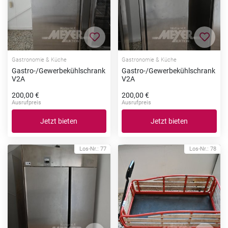
Zur Merkliste hinzufügen
Zur Me
Gastronomie & Küche
Gastronomie & Küche
Gastro-/Gewerbekühlschrank
Gastro-/Gewerbekühlschrank
V2A
V2A
200,00 €
200,00 €
Ausrufpreis
Ausrufpreis
Jetzt bieten
Jetzt bieten
Los-Nr.: 77
Los-Nr.: 78