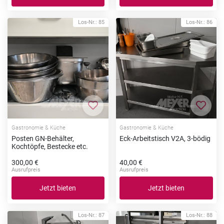
Los-Nr.: 85
Los-Nr.: 86
Zur Merkliste hinzufügen
Zur Me
Gastronomie & Küche
Gastronomie & Küche
Posten GN-Behälter,
Eck-Arbeitstisch V2A, 3-bödig
Kochtöpfe, Bestecke etc.
300,00 €
40,00 €
Ausrufpreis
Ausrufpreis
Jetzt bieten
Jetzt bieten
Los-Nr.: 87
Los-Nr.: 88