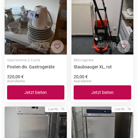
Zur Merkliste hinzufügen
Zur Me
Gastronomie & Küche
Elektrogeräte
Posten div. Gastrogeräte
Staubsauger XL, rot
320,00 €
20,00 €
Ausrufpreis
Ausrufpreis
Jetzt bieten
Jetzt bieten
Los-Nr.: 75
Los-Nr.: 76