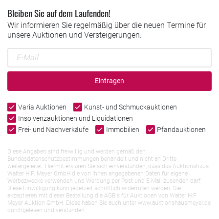
Bleiben Sie auf dem Laufenden!
Wir informieren Sie regelmäßig über die neuen Termine für
unsere Auktionen und Versteigerungen.
Eintragen
Varia Auktionen
Kunst- und Schmuckauktionen
Insolvenzauktionen und Liquidationen
Frei- und Nachverkäufe
Immobilien
Pfandauktionen
Diese Angaben sind freiwillig und werden gemäß den
Bundesdatenschutzbestimmungen behandelt und nicht an Dritte
weitergeleitet. Hiermit erklären Sie sich einverstanden, dass das Auktionshaus
Walter H.F. Meyer GmbH die von Ihnen angegebenen Daten für eigene
Werbezwecke verwenden und Werbung per Post und E-Mail zusenden darf.
Diese Einwilligung kann jederzeit schriftlich widerrufen werden. Sie
akzeptieren mit dieser Bestellung die AGB`s für Auktionen von Walter H.F.
Meyer Auktion GmbH. Diese haben Sie auch unter www.auktionshausmeyer.de
durchgelesen und verstanden.