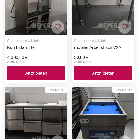
Zur Merkliste hinzufügen
Zur Me
Gastronomie & Küche
Gastronomie & Küche
Kombidämpfer
mobiler Arbeitstisch V2A
4.000,00 €
30,00 €
Ausrufpreis
Ausrufpreis
Jetzt bieten
Jetzt bieten
Los-Nr.: 91
Los-Nr.: 92