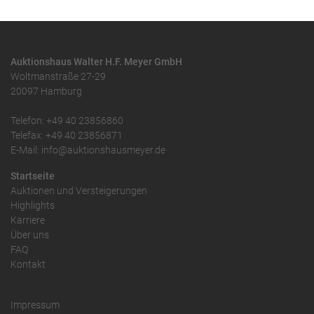
Auktionshaus Walter H.F. Meyer GmbH
Woltmanstraße 27-29
20097 Hamburg
Telefon: +49 40 23856860
Telefax: +49 40 23856871
E-Mail: info@auktionshausmeyer.de
Startseite
Auktionen und Versteigerungen
Highlights
Karriere
Über uns
FAQ
Kontakt
Impressum