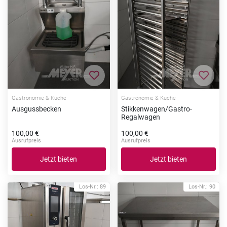
Zur Merkliste hinzufügen
Zur Me
Gastronomie & Küche
Gastronomie & Küche
Ausgussbecken
Stikkenwagen/Gastro-
Regalwagen
100,00 €
100,00 €
Ausrufpreis
Ausrufpreis
Jetzt bieten
Jetzt bieten
Los-Nr.: 89
Los-Nr.: 90