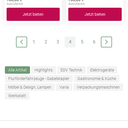
Ausrufpreis
Ausrufpreis
Jetzt bieten
Jetzt bieten
1
2
3
4
5
6
Alle Artikel
Highlights
EDV Technik
Elektrogeräte
Flurförderfahrzeuge - Gabelstapler
Gastronomie & Küche
Möbel & Design, Lampen
Varia
Verpackungsmaschinen
Werkstatt