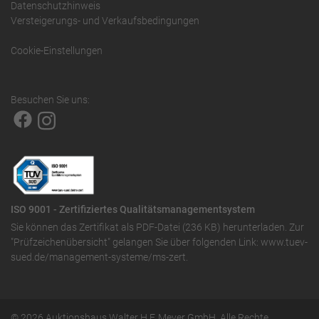
Datenschutzhinweis
Versteigerungs- und Verkaufsbedingungen
Cookie-Einstellungen
Besuchen Sie uns:
ISO 9001 - Zertifiziertes Qualitätsmanagementsystem
Sie können das
Zertifikat als PDF-Datei (236 KB)
herunterladen. Zur
"Prüfzeichenübersicht" gelangen Sie über folgenden Link:
www.tuev-
sued.de/management-systeme/ms-zert
.
© 2026 Auktionshaus Walter H.F. Meyer GmbH. Alle Rechte