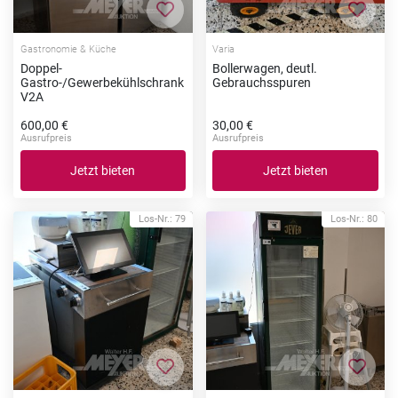
Zur Merkliste hinzufügen
Zur Me
Gastronomie & Küche
Varia
Doppel-
Bollerwagen, deutl.
Gastro-/Gewerbekühlschrank
Gebrauchsspuren
V2A
600,00 €
30,00 €
Ausrufpreis
Ausrufpreis
Jetzt bieten
Jetzt bieten
Los-Nr.: 79
Los-Nr.: 80
Zur Merkliste hinzufügen
Zur Me