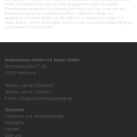
Walter H.F. Meyer GmbH die von Ihnen angegebenen Daten für eigene
Werbezwecke verwenden und Werbung per Post und E-Mail zusenden darf.
Diese Einwilligung kann jederzeit schriftlich widerrufen werden. Sie
akzeptieren mit dieser Bestellung die AGB`s für Auktionen von Walter H.F.
Meyer Auktion GmbH. Diese haben Sie auch unter www.auktionshausmeyer.de
durchgelesen und verstanden.
Auktionshaus Walter H.F. Meyer GmbH
Woltmanstraße 27-29
20097 Hamburg
Telefon: +49 40 23856860
Telefax: +49 40 23856871
E-Mail: info@auktionshausmeyer.de
Startseite
Auktionen und Versteigerungen
Highlights
Karriere
Über uns