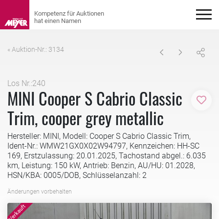
« Auktion-Nr.: 3134
Los Nr.:240
MINI Cooper S Cabrio Classic
Zur M
Trim, cooper grey metallic
Hersteller: MINI, Modell: Cooper S Cabrio Classic Trim,
Ident-Nr.: WMW21GX0X02W94797, Kennzeichen: HH-SC
169, Erstzulassung: 20.01.2025, Tachostand abgel.: 6.035
km, Leistung: 150 kW, Antrieb: Benzin, AU/HU: 01.2028,
HSN/KBA: 0005/DOB, Schlüsselanzahl: 2
Änderungen vorbehalten