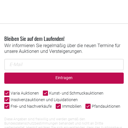
Bleiben Sie auf dem Laufenden!
Wir informieren Sie regelmäßig über die neuen Termine für
unsere Auktionen und Versteigerungen.
Eintragen
Varia Auktionen
Kunst- und Schmuckauktionen
Insolvenzauktionen und Liquidationen
Frei- und Nachverkäufe
Immobilien
Pfandauktionen
Diese Angaben sind freiwillig und werden gemäß den
Bundesdatenschutzbestimmungen behandelt und nicht an Dritte
weitergeleitet. Hiermit erklären Sie sich einverstanden, dass das Auktionshaus