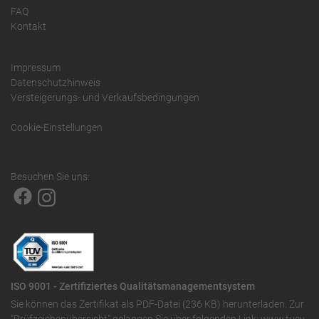
FAQ
Kontakt
Impressum
Datenschutzhinweis
Versteigerungs- und Verkaufsbedingungen
Cookie-Einstellungen
Besuchen Sie uns:
ISO 9001 - Zertifiziertes Qualitätsmanagementsystem
Sie können das
Zertifikat als PDF-Datei (236 KB)
herunterladen. Zur