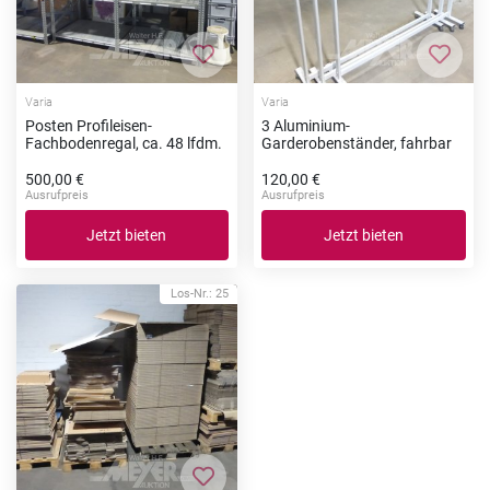
Zur Merkliste hinzufügen
Zur Me
Varia
Varia
Posten Profileisen-
3 Aluminium-
Fachbodenregal, ca. 48 lfdm.
Garderobenständer, fahrbar
500,00 €
120,00 €
Ausrufpreis
Ausrufpreis
Jetzt bieten
Jetzt bieten
Los-Nr.: 25
Zur Merkliste hinzufügen