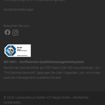
Cookie-Einstellungen
Besuchen Sie uns:
ISO 9001 - Zertifiziertes Qualitätsmanagementsystem
Sie können das
Zertifikat als PDF-Datei (236 KB)
herunterladen. Zur
"Prüfzeichenübersicht" gelangen Sie über folgenden Link:
www.tuev-
sued.de/management-systeme/ms-zert
.
© 2026 Auktionshaus Walter H.F. Meyer GmbH. Alle Rechte
vorbehalten.