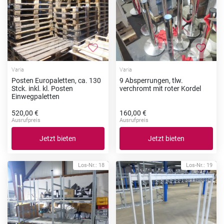
Zur Merkliste hinzufügen
Zur Me
Varia
Varia
Posten Europaletten, ca. 130
9 Absperrungen, tlw.
Stck. inkl. kl. Posten
verchromt mit roter Kordel
Einwegpaletten
520,00 €
160,00 €
Ausrufpreis
Ausrufpreis
Jetzt bieten
Jetzt bieten
Los-Nr.: 18
Los-Nr.: 19