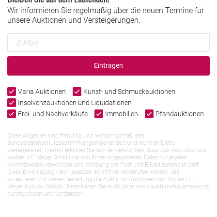
Wir informieren Sie regelmäßig über die neuen Termine für
unsere Auktionen und Versteigerungen.
Eintragen
Varia Auktionen
Kunst- und Schmuckauktionen
Insolvenzauktionen und Liquidationen
Frei- und Nachverkäufe
Immobilien
Pfandauktionen
Diese Angaben sind freiwillig und werden gemäß den
Bundesdatenschutzbestimmungen behandelt und nicht an Dritte
weitergeleitet. Hiermit erklären Sie sich einverstanden, dass das Auktionshaus
Walter H.F. Meyer GmbH die von Ihnen angegebenen Daten für eigene
Werbezwecke verwenden und Werbung per Post und E-Mail zusenden darf.
Diese Einwilligung kann jederzeit schriftlich widerrufen werden. Sie
akzeptieren mit dieser Bestellung die AGB`s für Auktionen von Walter H.F.
Meyer Auktion GmbH. Diese haben Sie auch unter www.auktionshausmeyer.de
durchgelesen und verstanden.