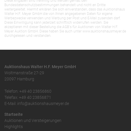
Diese Angaben sind freiwillig und werden gemäß den
Bundesdatenschutzbestimmungen behandelt und nicht an Dritte
weitergeleitet. Hiermit erklären Sie sich einverstanden, dass das Auktionshaus
Walter H.F. Meyer GmbH die von Ihnen angegebenen Daten für eigene
Werbezwecke verwenden und Werbung per Post und E-Mail zusenden darf.
Diese Einwilligung kann jederzeit schriftlich widerrufen werden. Sie
akzeptieren mit dieser Bestellung die AGB`s für Auktionen von Walter H.F.
Meyer Auktion GmbH. Diese haben Sie auch unter www.auktionshausmeyer.de
durchgelesen und verstanden.
Auktionshaus Walter H.F. Meyer GmbH
Woltmanstraße 27-29
20097 Hamburg
Telefon: +49 40 23856860
Telefax: +49 40 23856871
E-Mail: info@auktionshausmeyer.de
Startseite
Auktionen und Versteigerungen
Highlights