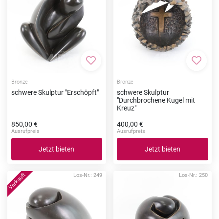
Zur Merkliste hinzufügen
Zur Me
Bronze
Bronze
schwere Skulptur "Erschöpft"
schwere Skulptur
"Durchbrochene Kugel mit
Kreuz"
850,00 €
400,00 €
Ausrufpreis
Ausrufpreis
Jetzt bieten
Jetzt bieten
Los-Nr.: 249
Los-Nr.: 250