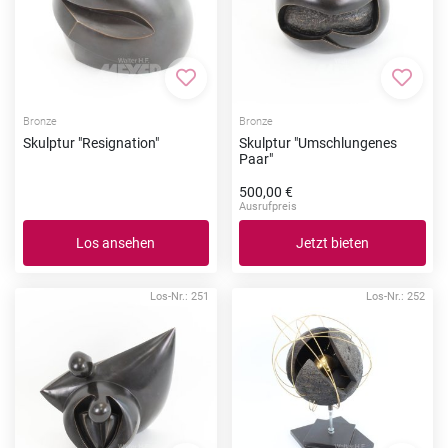
Zur Merkliste hinzufügen
Zur Me
Bronze
Bronze
Skulptur "Resignation"
Skulptur "Umschlungenes
Paar"
500,00 €
Ausrufpreis
Los ansehen
Jetzt bieten
Los-Nr.: 251
Los-Nr.: 252