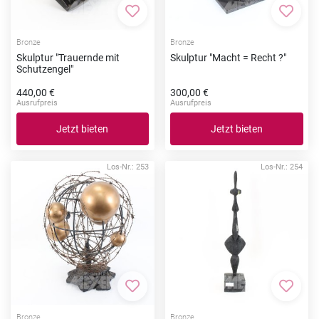
Zur Merkliste hinzufügen
Zur Me
Bronze
Bronze
Skulptur "Trauernde mit
Skulptur "Macht = Recht ?"
Schutzengel"
440,00 €
300,00 €
Ausrufpreis
Ausrufpreis
Jetzt bieten
Jetzt bieten
Los-Nr.: 253
Los-Nr.: 254
Zur Merkliste hinzufügen
Zur Me
Bronze
Bronze