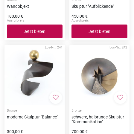
Wandobjekt
Skulptur "Aufblickende"
180,00 €
450,00 €
Ausrufpreis
Ausrufpreis
Jetzt bieten
Jetzt bieten
Los-Nr.: 241
Los-Nr.: 242
Zur Merkliste hinzufügen
Zur Me
Bronze
Bronze
moderne Skulptur "Balance"
schwere, halbrunde Skulptur
"Kommunikation"
300,00 €
700,00 €