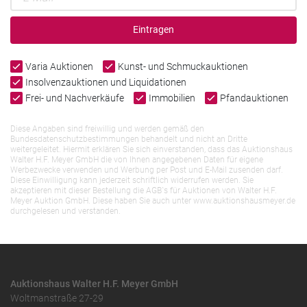
Eintragen
Varia Auktionen
Kunst- und Schmuckauktionen
Insolvenzauktionen und Liquidationen
Frei- und Nachverkäufe
Immobilien
Pfandauktionen
Diese Angaben sind freiwillig und werden gemäß den
Bundesdatenschutzbestimmungen behandelt und nicht an Dritte
weitergeleitet. Hiermit erklären Sie sich einverstanden, dass das Auktionshaus
Walter H.F. Meyer GmbH die von Ihnen angegebenen Daten für eigene
Werbezwecke verwenden und Werbung per Post und E-Mail zusenden darf.
Diese Einwilligung kann jederzeit schriftlich widerrufen werden. Sie
akzeptieren mit dieser Bestellung die AGB`s für Auktionen von Walter H.F.
Meyer Auktion GmbH. Diese haben Sie auch unter www.auktionshausmeyer.de
durchgelesen und verstanden.
Auktionshaus Walter H.F. Meyer GmbH
Woltmanstraße 27-29