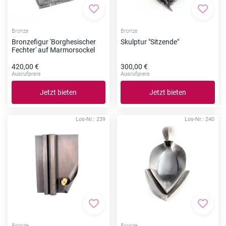
Zur Merkliste hinzufügen
Zur Me
Bronze
Bronze
Bronzefigur 'Borghesischer
Skulptur "Sitzende"
Fechter' auf Marmorsockel
420,00 €
300,00 €
Ausrufpreis
Ausrufpreis
Jetzt bieten
Jetzt bieten
Los-Nr.: 239
Los-Nr.: 240
Zur Merkliste hinzufügen
Zur Me
Bronze
Bronze