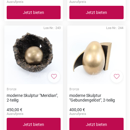
Ausrufpreis
Ausrufpreis
Jetzt bieten
Jetzt bieten
Los-Nr.: 243
Los-Nr.: 244
Zur Merkliste hinzufügen
Zur Me
Bronze
Bronze
moderne Skulptur "Meridian",
moderne Skulptur
2-teilig
"Gebundengelöst", 2-teilig
450,00 €
400,00 €
Ausrufpreis
Ausrufpreis
Jetzt bieten
Jetzt bieten