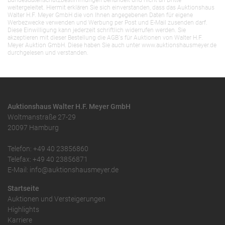
Bundesdatenschutzbestimmungen behandelt und nicht an Dritte
weitergeleitet. Hiermit erklären Sie sich einverstanden, dass das Auktionshaus
Walter H.F. Meyer GmbH die von Ihnen angegebenen Daten für eigene
Werbezwecke verwenden und Werbung per Post und E-Mail zusenden darf.
Diese Einwilligung kann jederzeit schriftlich widerrufen werden. Sie
akzeptieren mit dieser Bestellung die AGB`s für Auktionen von Walter H.F.
Meyer Auktion GmbH. Diese haben Sie auch unter www.auktionshausmeyer.de
durchgelesen und verstanden.
Auktionshaus Walter H.F. Meyer GmbH
Woltmanstraße 27-29
20097 Hamburg
Telefon: +49 40 23856860
Telefax: +49 40 23856871
E-Mail: info@auktionshausmeyer.de
Startseite
Auktionen und Versteigerungen
Highlights
Karriere