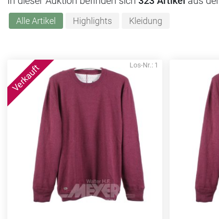
In dieser Auktion befinden sich
323 Artikel
aus de
Alle Artikel
Highlights
Kleidung
Los-Nr.: 1