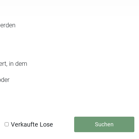
werden
rt, in dem
oder
Verkaufte Lose
Suchen