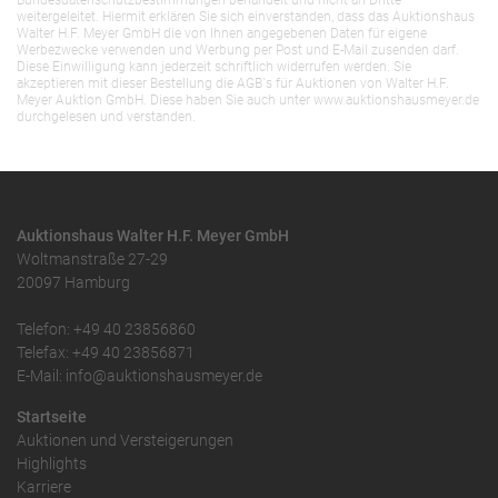
Bundesdatenschutzbestimmungen behandelt und nicht an Dritte
weitergeleitet. Hiermit erklären Sie sich einverstanden, dass das Auktionshaus
Walter H.F. Meyer GmbH die von Ihnen angegebenen Daten für eigene
Werbezwecke verwenden und Werbung per Post und E-Mail zusenden darf.
Diese Einwilligung kann jederzeit schriftlich widerrufen werden. Sie
akzeptieren mit dieser Bestellung die AGB`s für Auktionen von Walter H.F.
Meyer Auktion GmbH. Diese haben Sie auch unter www.auktionshausmeyer.de
durchgelesen und verstanden.
Auktionshaus Walter H.F. Meyer GmbH
Woltmanstraße 27-29
20097 Hamburg
Telefon: +49 40 23856860
Telefax: +49 40 23856871
E-Mail: info@auktionshausmeyer.de
Startseite
Auktionen und Versteigerungen
Highlights
Karriere