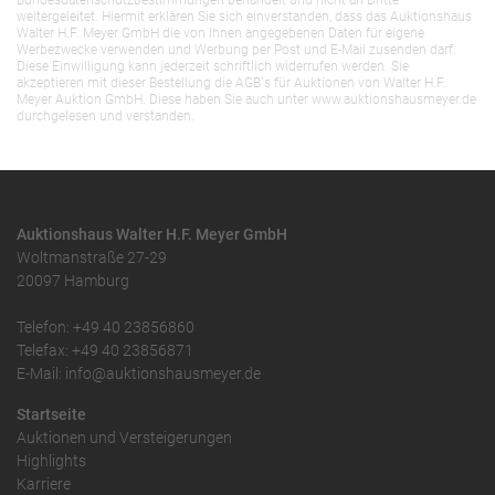
Bundesdatenschutzbestimmungen behandelt und nicht an Dritte
weitergeleitet. Hiermit erklären Sie sich einverstanden, dass das Auktionshaus
Walter H.F. Meyer GmbH die von Ihnen angegebenen Daten für eigene
Werbezwecke verwenden und Werbung per Post und E-Mail zusenden darf.
Diese Einwilligung kann jederzeit schriftlich widerrufen werden. Sie
akzeptieren mit dieser Bestellung die AGB`s für Auktionen von Walter H.F.
Meyer Auktion GmbH. Diese haben Sie auch unter www.auktionshausmeyer.de
durchgelesen und verstanden.
Auktionshaus Walter H.F. Meyer GmbH
Woltmanstraße 27-29
20097 Hamburg
Telefon: +49 40 23856860
Telefax: +49 40 23856871
E-Mail: info@auktionshausmeyer.de
Startseite
Auktionen und Versteigerungen
Highlights
Karriere