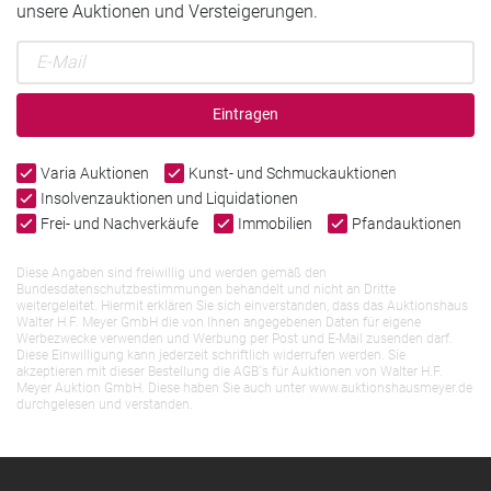
unsere Auktionen und Versteigerungen.
Eintragen
Varia Auktionen
Kunst- und Schmuckauktionen
Insolvenzauktionen und Liquidationen
Frei- und Nachverkäufe
Immobilien
Pfandauktionen
Diese Angaben sind freiwillig und werden gemäß den
Bundesdatenschutzbestimmungen behandelt und nicht an Dritte
weitergeleitet. Hiermit erklären Sie sich einverstanden, dass das Auktionshaus
Walter H.F. Meyer GmbH die von Ihnen angegebenen Daten für eigene
Werbezwecke verwenden und Werbung per Post und E-Mail zusenden darf.
Diese Einwilligung kann jederzeit schriftlich widerrufen werden. Sie
akzeptieren mit dieser Bestellung die AGB`s für Auktionen von Walter H.F.
Meyer Auktion GmbH. Diese haben Sie auch unter www.auktionshausmeyer.de
durchgelesen und verstanden.