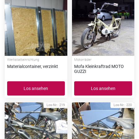
Werkstatteinrichtung
Motorräder
Materialcontainer, verzinkt
Mofa Kleinkraftrad MOTO
GUZZI
Los ansehen
Los ansehen
Los-Nr.: 219
Los-Nr.: 220