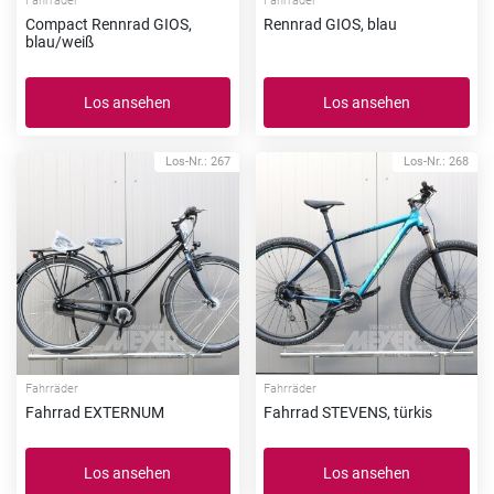
Fahrräder
Fahrräder
Compact Rennrad GIOS,
Rennrad GIOS, blau
blau/weiß
Los ansehen
Los ansehen
Los-Nr.: 267
Los-Nr.: 268
Fahrräder
Fahrräder
Fahrrad EXTERNUM
Fahrrad STEVENS, türkis
Los ansehen
Los ansehen