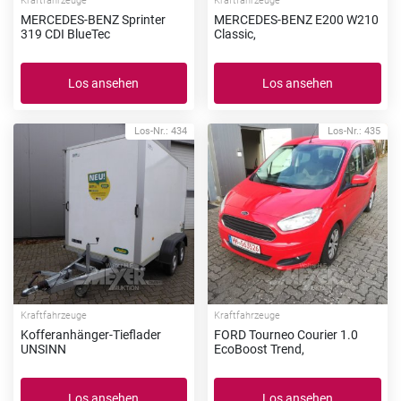
Kraftfahrzeuge
Kraftfahrzeuge
MERCEDES-BENZ Sprinter
MERCEDES-BENZ E200 W210
319 CDI BlueTec
Classic,
Los ansehen
Los ansehen
Los-Nr.: 434
Los-Nr.: 435
Kraftfahrzeuge
Kraftfahrzeuge
Kofferanhänger-Tieflader
FORD Tourneo Courier 1.0
UNSINN
EcoBoost Trend,
Los ansehen
Los ansehen