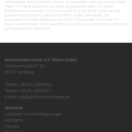
weitergeleitet. Hiermit erklären Sie sich einverstanden, dass das Auktionshaus
Walter H.F. Meyer GmbH die von Ihnen angegebenen Daten für eigene
Werbezwecke verwenden und Werbung per Post und E-Mail zusenden darf.
Diese Einwilligung kann jederzeit schriftlich widerrufen werden. Sie
akzeptieren mit dieser Bestellung die AGB`s für Auktionen von Walter H.F.
Meyer Auktion GmbH. Diese haben Sie auch unter www.auktionshausmeyer.de
durchgelesen und verstanden.
Auktionshaus Walter H.F. Meyer GmbH
Woltmanstraße 27-29
20097 Hamburg
Telefon: +49 40 23856860
Telefax: +49 40 23856871
E-Mail: info@auktionshausmeyer.de
Startseite
Auktionen und Versteigerungen
Highlights
Karriere