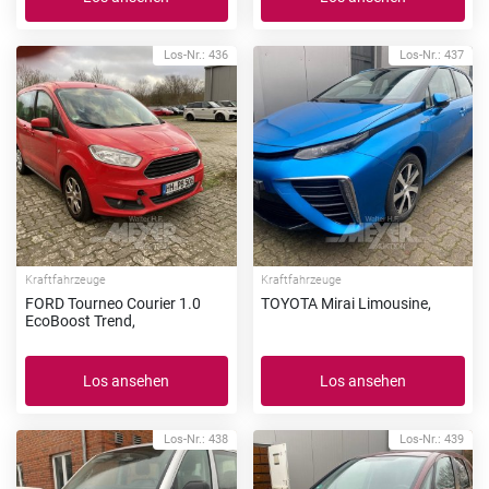
Los-Nr.: 436
Los-Nr.: 437
Kraftfahrzeuge
Kraftfahrzeuge
FORD Tourneo Courier 1.0
TOYOTA Mirai Limousine,
EcoBoost Trend,
Los ansehen
Los ansehen
Los-Nr.: 438
Los-Nr.: 439