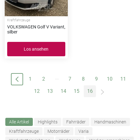
Kraftfahrzeuge
VOLKSWAGEN Golf V Variant,
silber
Los ansehen
...
1
2
7
8
9
10
11
12
13
14
15
16
Alle Artikel
Highlights
Fahrräder
Handmaschinen
Kraftfahrzeuge
Motorräder
Varia