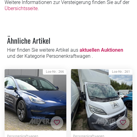
Weitere Informationen zur Versteigerung finden Sie auf der
Übersichtsseite
.
Ähnliche Artikel
Hier finden Sie weitere Artikel aus
aktuellen Auktionen
und der Kategorie Personenkraftwagen .
Los-Nr.: 266
Los-Nr.: 261
Zur Merkliste hinzufügen
Zur Me
Personenkraftwagen
Personenkraftwagen