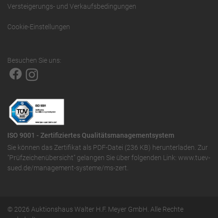
Versteigerungs- und Verkaufsbedingungen
Cookie-Einstellungen
Besuchen Sie uns:
ISO 9001 - Zertifiziertes Qualitätsmanagementsystem
Sie können das
Zertifikat als PDF-Datei (236 KB)
herunterladen. Zur
"Prüfzeichenübersicht" gelangen Sie über folgenden Link:
www.tuev-
sued.de/management-systeme/ms-zert
.
© 2026 Auktionshaus Walter H.F. Meyer GmbH. Alle Rechte