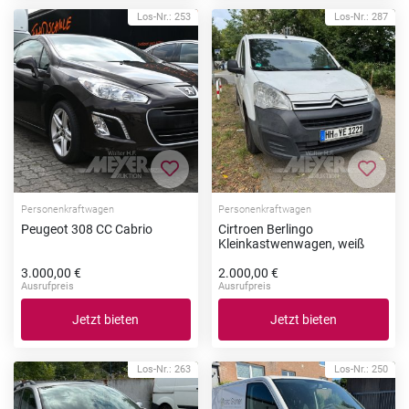
Los-Nr.: 253
Los-Nr.: 287
Zur Merkliste hinzufügen
Zur Me
Personenkraftwagen
Personenkraftwagen
Peugeot 308 CC Cabrio
Cirtroen Berlingo
Kleinkastwenwagen, weiß
3.000,00 €
2.000,00 €
Ausrufpreis
Ausrufpreis
Jetzt bieten
Jetzt bieten
Los-Nr.: 263
Los-Nr.: 250