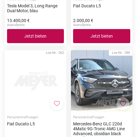
Tesla Model 3, Long Range
Fiat Ducato L5
Dual Motor, blau
13.400,00 €
2.000,00 €
Ausrufpreis
Ausrufpreis
Jetzt bieten
Jetzt bieten
Los-Nr.: 262
Los-Nr.: 288
Zur Merkliste hinzufügen
Zur Me
Personenkraftwagen
Personenkraftwagen
Fiat Ducato L5
Mercedes-Benz GLC 220d
4Matic 9G-Tronic AMG Line
Advanced, obsidian black