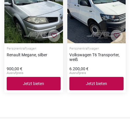
Zur Merkliste hinzufügen
Zur Me
Personenkraftwagen
Personenkraftwagen
Renault Megane, silber
Volkswagen T6 Transporter,
weiß
900,00 €
6.200,00 €
Ausrufpreis
Ausrufpreis
Jetzt bieten
Jetzt bieten