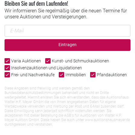
Bleiben Sie auf dem Laufenden!
Wir informieren Sie regelmäßig über die neuen Termine für
unsere Auktionen und Versteigerungen.
Eintragen
Varia Auktionen
Kunst- und Schmuckauktionen
Insolvenzauktionen und Liquidationen
Frei- und Nachverkäufe
Immobilien
Pfandauktionen
Diese Angaben sind freiwillig und werden gemäß den
Bundesdatenschutzbestimmungen behandelt und nicht an Dritte
weitergeleitet. Hiermit erklären Sie sich einverstanden, dass das Auktionshaus
Walter H.F. Meyer GmbH die von Ihnen angegebenen Daten für eigene
Werbezwecke verwenden und Werbung per Post und E-Mail zusenden darf.
Diese Einwilligung kann jederzeit schriftlich widerrufen werden. Sie
akzeptieren mit dieser Bestellung die AGB`s für Auktionen von Walter H.F.
Meyer Auktion GmbH. Diese haben Sie auch unter www.auktionshausmeyer.de
durchgelesen und verstanden.