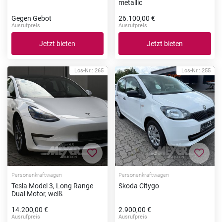
metallic
Gegen Gebot
26.100,00 €
Ausrufpreis
Ausrufpreis
Jetzt bieten
Jetzt bieten
Los-Nr.: 265
Los-Nr.: 255
Zur Merkliste hinzufügen
Zur Me
Personenkraftwagen
Personenkraftwagen
Tesla Model 3, Long Range
Skoda Citygo
Dual Motor, weiß
14.200,00 €
2.900,00 €
Ausrufpreis
Ausrufpreis