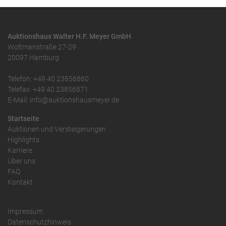
Auktionshaus Walter H.F. Meyer GmbH
Woltmanstraße 27-29
20097 Hamburg
Telefon: +49 40 23856860
Telefax: +49 40 23856871
E-Mail: info@auktionshausmeyer.de
Startseite
Auktionen und Versteigerungen
Highlights
Karriere
Über uns
FAQ
Kontakt
Impressum
Datenschutzhinweis