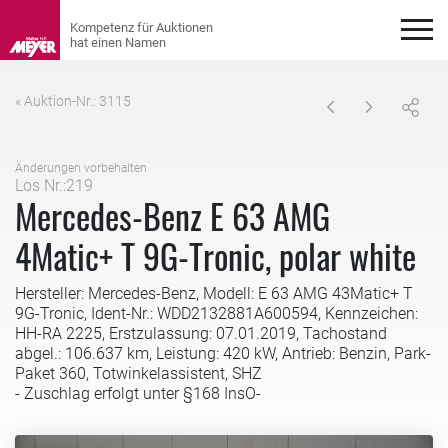
« Auktion-Nr.: 3115
Änderungen vorbehalten
Los Nr.:219
Mercedes-Benz E 63 AMG
4Matic+ T 9G-Tronic, polar white
Hersteller: Mercedes-Benz, Modell: E 63 AMG 43Matic+ T
9G-Tronic, Ident-Nr.: WDD2132881A600594, Kennzeichen:
HH-RA 2225, Erstzulassung: 07.01.2019, Tachostand
abgel.: 106.637 km, Leistung: 420 kW, Antrieb: Benzin, Park-
Paket 360, Totwinkelassistent, SHZ
- Zuschlag erfolgt unter §168 InsO-