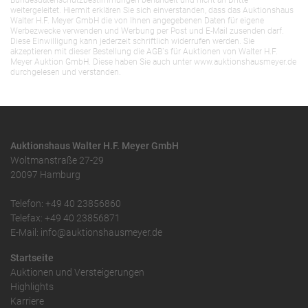
Bundesdatenschutzbestimmungen behandelt und nicht an Dritte
weitergeleitet. Hiermit erklären Sie sich einverstanden, dass das Auktionshaus
Walter H.F. Meyer GmbH die von Ihnen angegebenen Daten für eigene
Werbezwecke verwenden und Werbung per Post und E-Mail zusenden darf.
Diese Einwilligung kann jederzeit schriftlich widerrufen werden. Sie
akzeptieren mit dieser Bestellung die AGB`s für Auktionen von Walter H.F.
Meyer Auktion GmbH. Diese haben Sie auch unter www.auktionshausmeyer.de
durchgelesen und verstanden.
Auktionshaus Walter H.F. Meyer GmbH
Woltmanstraße 27-29
20097 Hamburg
Telefon: +49 40 23856860
Telefax: +49 40 23856871
E-Mail: info@auktionshausmeyer.de
Startseite
Auktionen und Versteigerungen
Highlights
Karriere