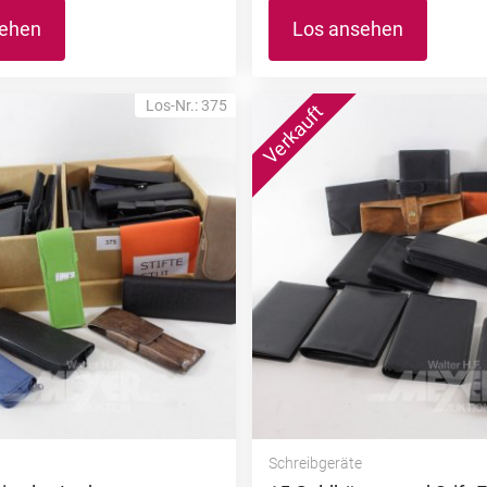
sehen
Los ansehen
Los-Nr.: 375
e
Schreibgeräte