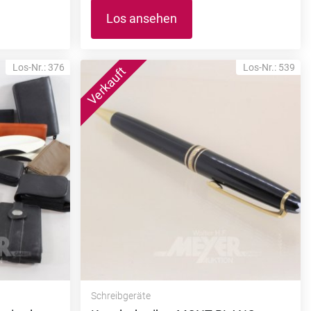
Los ansehen
Los-Nr.: 376
Los-Nr.: 539
Schreibgeräte