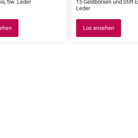
uis, tlw. Leder
15 Geldbörsen und Stift-Et
Leder
sehen
Los ansehen