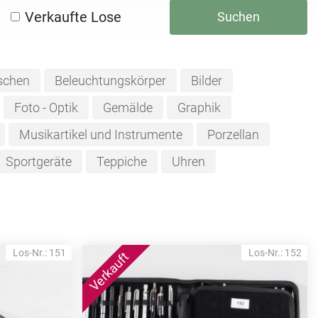
Verkaufte Lose
Suchen
schen
Beleuchtungskörper
Bilder
Foto - Optik
Gemälde
Graphik
Musikartikel und Instrumente
Porzellan
Sportgeräte
Teppiche
Uhren
Los-Nr.: 151
Los-Nr.: 152