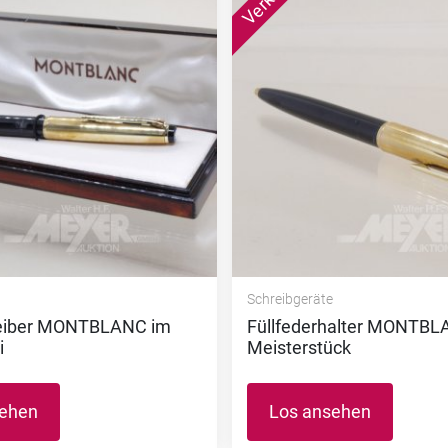
e
Schreibgeräte
eiber MONTBLANC im
Füllfederhalter MONTB
i
Meisterstück
sehen
Los ansehen