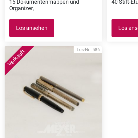
15 Dokumentenmappen und
40 Stift-Et
Organizer,
Los ansehen
Los an
Los-Nr.: 586