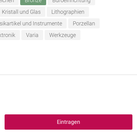
eichen
Bronze
Büroeinrichtung
Kristall und Glas
Lithographien
ikartikel und Instrumente
Porzellan
ktronik
Varia
Werkzeuge
Eintragen