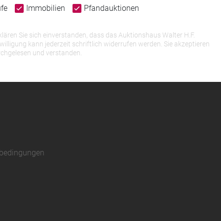
ufe
Immobilien
Pfandauktionen
lären Sie sich einverstanden, dass das Auktionshaus Walter H.F.
igung kann jederzeit schriftlich widerrufen werden. Sie akzeptieren
rchgelesen und verstanden.
sbedingungen