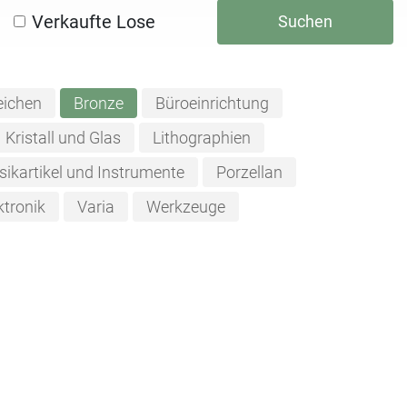
Verkaufte Lose
Suchen
eichen
Bronze
Büroeinrichtung
Kristall und Glas
Lithographien
ikartikel und Instrumente
Porzellan
ktronik
Varia
Werkzeuge