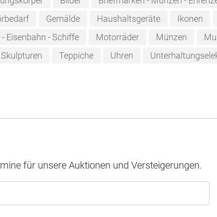
tungskörper
Bilder
Briefmarken - Münzen - Ehrenz
örbedarf
Gemälde
Haushaltsgeräte
Ikonen
- Eisenbahn - Schiffe
Motorräder
Münzen
Mus
Skulpturen
Teppiche
Uhren
Unterhaltungsele
rmine für unsere Auktionen und Versteigerungen.