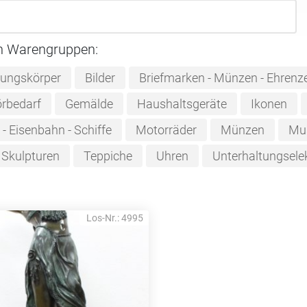
n Warengruppen:
tungskörper
Bilder
Briefmarken - Münzen - Ehrenz
örbedarf
Gemälde
Haushaltsgeräte
Ikonen
- Eisenbahn - Schiffe
Motorräder
Münzen
Mus
Skulpturen
Teppiche
Uhren
Unterhaltungsele
Los-Nr.: 4995