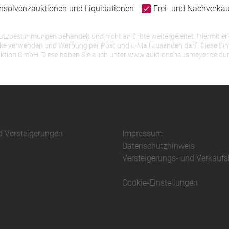
Insolvenzauktionen und Liquidationen
Frei- und Nachverkä
bestimmungen behandelt und nicht an Dritte weitergeleitet. Hiermit erk
erwenden und Werbung per Post und E-Mail zusenden darf. Diese Einwill
r Auktion GmbH. Diese haben Sie auch unter www.auktionshausmeyer.de du
d Versteigerungen
Impressum
Datenschutzhinweis
Versteigerungs- und Verkauf
Cookie-Einstellungen