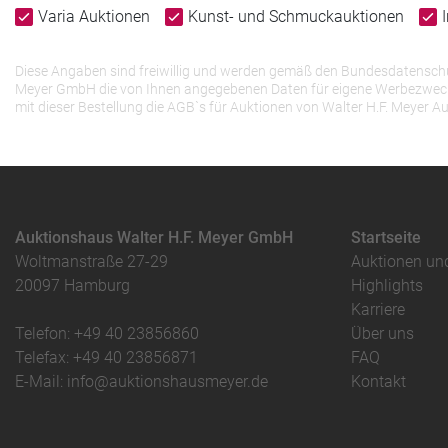
Varia Auktionen
Kunst- und Schmuckauktionen
Diese Angaben sind freiwillig und werden gemäß den Bundesdatenschutz
Meyer GmbH die von Ihnen angegebenen Daten für eigene Werbezwecke v
mit dieser Bestellung die AGB`s für Auktionen von Walter H.F. Meye
Auktionshaus Walter H.F. Meyer GmbH
Startseite
Woltmanstraße 27-29
Auktionen un
20097 Hamburg
Highlights
Karriere
Telefon: +49 40 23856860
Über uns
Telefax: +49 40 23856871
FAQ
E-Mail: info@auktionshausmeyer.de
Kontakt