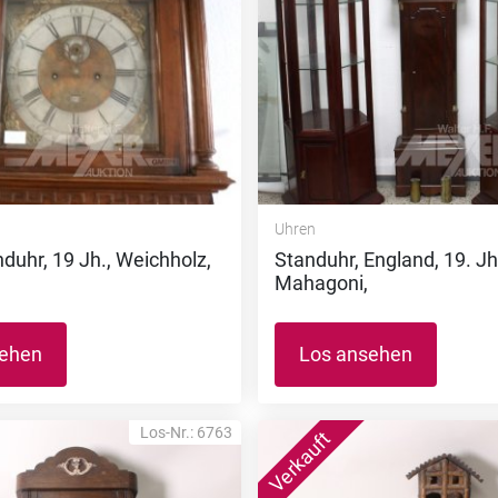
Uhren
nduhr, 19 Jh., Weichholz,
Standuhr, England, 19. Jh
Mahagoni,
sehen
Los ansehen
Los-Nr.: 6763