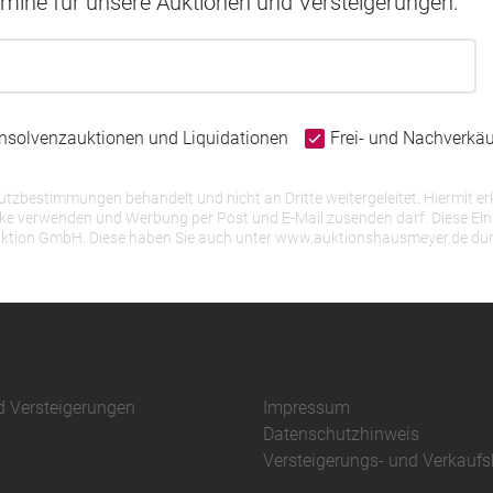
rmine für unsere Auktionen und Versteigerungen.
Insolvenzauktionen und Liquidationen
Frei- und Nachverkä
bestimmungen behandelt und nicht an Dritte weitergeleitet. Hiermit erk
erwenden und Werbung per Post und E-Mail zusenden darf. Diese Einwill
r Auktion GmbH. Diese haben Sie auch unter www.auktionshausmeyer.de du
d Versteigerungen
Impressum
Datenschutzhinweis
Versteigerungs- und Verkauf