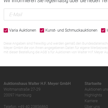
Wir informieren Sie regelmäßig über die neuen Te
Varia Auktionen
Kunst- und Schmuckauktionen
Diese Angaben sind freiwillig und werden gemäß den Bundesdatenschutz
Meyer GmbH die von Ihnen angegebenen Daten für eigene Werbezwecke v
mit dieser Bestellung die AGB`s für Auktionen von Walter H.F. Meye
Auktionshaus Walter H.F. Meyer GmbH
Startseite
Woltmanstraße 27-29
Auktionen un
20097 Hamburg
Highlights
Karriere
Telefon: +49 40 23856860
Über uns