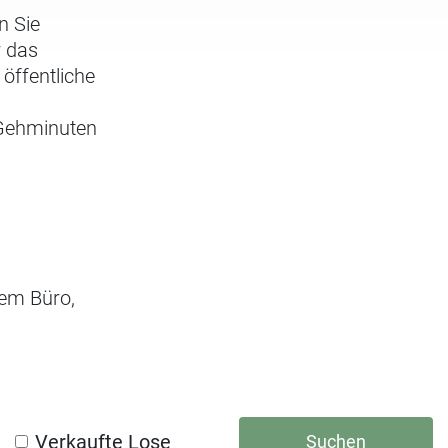
n Sie
r das
öffentliche
e Gehminuten
rem Büro,
Verkaufte Lose
Suchen