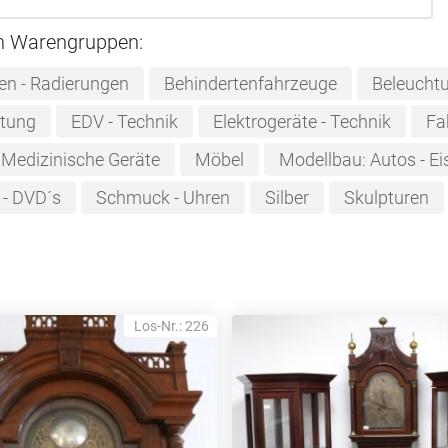
n Warengruppen:
ken - Radierungen
Behindertenfahrzeuge
Beleucht
htung
EDV - Technik
Elektrogeräte - Technik
Fa
Medizinische Geräte
Möbel
Modellbau: Autos - Ei
 - DVD´s
Schmuck - Uhren
Silber
Skulpturen
Los-Nr.: 226