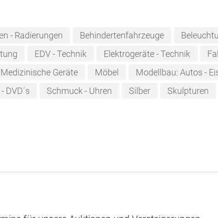
ken - Radierungen
Behindertenfahrzeuge
Beleucht
htung
EDV - Technik
Elektrogeräte - Technik
Fa
Medizinische Geräte
Möbel
Modellbau: Autos - Ei
 - DVD´s
Schmuck - Uhren
Silber
Skulpturen