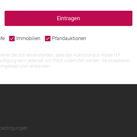
Eintragen
ufe
Immobilien
Pfandauktionen
lären Sie sich einverstanden, dass das Auktionshaus Walter H.F.
igung kann jederzeit schriftlich widerrufen werden. Sie akzeptieren
rchgelesen und verstanden.
sbedingungen