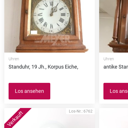
Uhren
Uhren
Standuhr, 19 Jh., Korpus Eiche,
antike Sta
Los ansehen
Los an
Los-Nr.: 6762