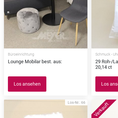
Büroeinrichtung
Schmuck - Uh
Lounge Mobilar best. aus:
29 Roh-/La
20,14 ct
Los ansehen
Los an
Los-Nr.: 66