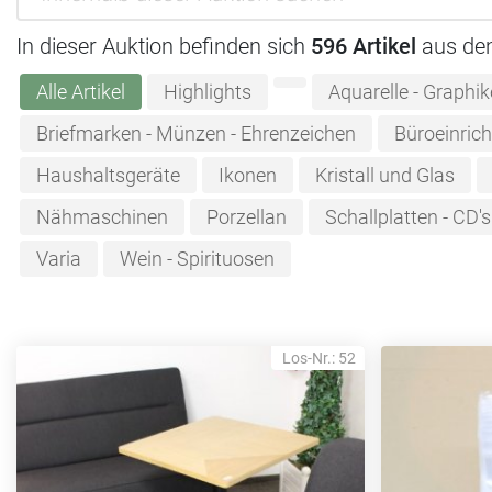
In dieser Auktion befinden sich
596 Artikel
aus de
Alle Artikel
Highlights
Aquarelle - Graphi
Briefmarken - Münzen - Ehrenzeichen
Büroeinric
Haushaltsgeräte
Ikonen
Kristall und Glas
Nähmaschinen
Porzellan
Schallplatten - CD's
Varia
Wein - Spirituosen
Los-Nr.: 52