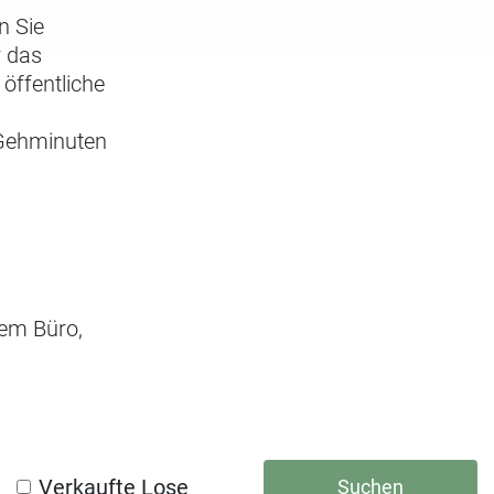
n Sie
r das
öffentliche
e Gehminuten
rem Büro,
Verkaufte Lose
Suchen