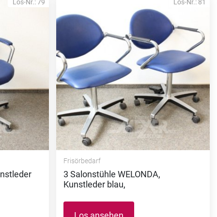
Los-Nr.: 79
Los-Nr.: 81
Frisörbedarf
nstleder
3 Salonstühle WELONDA,
Kunstleder blau,
Los ansehen