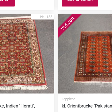
Los-Nr.: 122
Teppiche
, Indien ''Herati'',
kl. Orientbrücke ''Pakistan