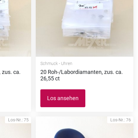
Schmuck - Uhren
zus. ca.
20 Roh-/Labordiamanten, zus. ca.
26,55 ct
Los ansehen
Los-Nr.: 75
Los-Nr.: 76