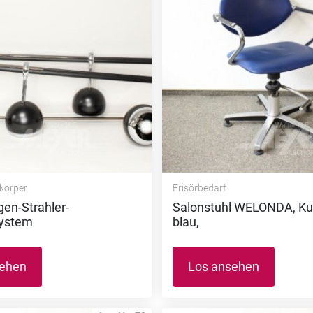
körper
Frisörbedarf
en-Strahler-
Salonstuhl WELONDA, Ku
ystem
blau,
sehen
Los ansehen