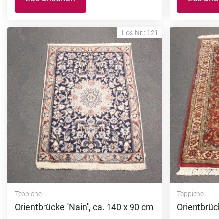
Los-Nr.: 121
Teppiche
Teppiche
Orientbrücke ''Nain'', ca. 140 x 90 cm
Orientbrücke