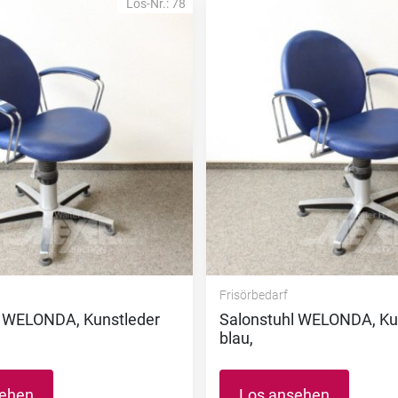
Los-Nr.: 78
Frisörbedarf
l WELONDA, Kunstleder
Salonstuhl WELONDA, Ku
blau,
sehen
Los ansehen