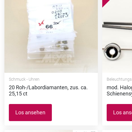
Schmuck - Uhren
Beleuchtungs
20 Roh-/Labordiamanten, zus. ca.
mod. Halog
25,15 ct
Schienens
Los ansehen
Los an