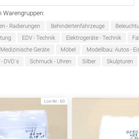
n Warengruppen:
ken - Radierungen
Behindertenfahrzeuge
Beleucht
htung
EDV - Technik
Elektrogeräte - Technik
Fa
Medizinische Geräte
Möbel
Modellbau: Autos - Ei
 - DVD´s
Schmuck - Uhren
Silber
Skulpturen
Los-Nr.: 60