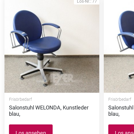
Los-Nr.: 77
Frisörbedarf
Frisörbedarf
Salonstuhl WELONDA, Kunstleder
Salonstuh
blau,
blau,
Los ansehen
Los an