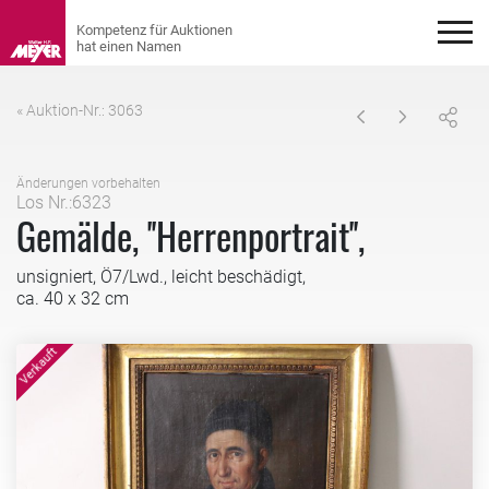
« Auktion-Nr.: 3063
Änderungen vorbehalten
Los Nr.:6323
Gemälde, ''Herrenportrait'',
unsigniert, Ö7/Lwd., leicht beschädigt,
ca. 40 x 32 cm