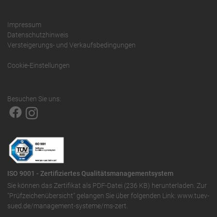
Impressum
Datenschutzhinweis
Versteigerungs- und Verkaufsbedingungen
Cookie-Einstellungen
Besuchen Sie uns:
ISO 9001 - Zertifiziertes Qualitätsmanagementsystem
Sie können das
Zertifikat als PDF-Datei (236 KB)
herunterladen. Zur
"Prüfzeichenübersicht" gelangen Sie über folgenden Link:
www.tuev-
sued.de/management-systeme/ms-zert
.