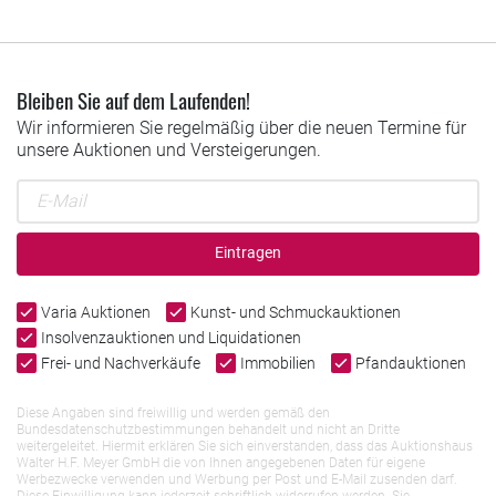
Bleiben Sie auf dem Laufenden!
Wir informieren Sie regelmäßig über die neuen Termine für
unsere Auktionen und Versteigerungen.
Eintragen
Varia Auktionen
Kunst- und Schmuckauktionen
Insolvenzauktionen und Liquidationen
Frei- und Nachverkäufe
Immobilien
Pfandauktionen
Diese Angaben sind freiwillig und werden gemäß den
Bundesdatenschutzbestimmungen behandelt und nicht an Dritte
weitergeleitet. Hiermit erklären Sie sich einverstanden, dass das Auktionshaus
Walter H.F. Meyer GmbH die von Ihnen angegebenen Daten für eigene
Werbezwecke verwenden und Werbung per Post und E-Mail zusenden darf.