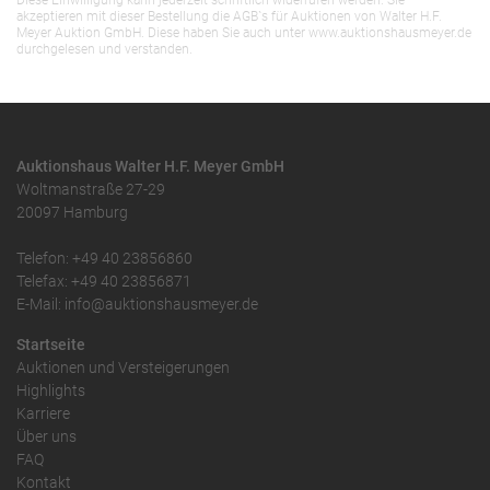
Diese Einwilligung kann jederzeit schriftlich widerrufen werden. Sie
akzeptieren mit dieser Bestellung die AGB`s für Auktionen von Walter H.F.
Meyer Auktion GmbH. Diese haben Sie auch unter www.auktionshausmeyer.de
durchgelesen und verstanden.
Auktionshaus Walter H.F. Meyer GmbH
Woltmanstraße 27-29
20097 Hamburg
Telefon: +49 40 23856860
Telefax: +49 40 23856871
E-Mail: info@auktionshausmeyer.de
Startseite
Auktionen und Versteigerungen
Highlights
Karriere
Über uns
FAQ
Kontakt