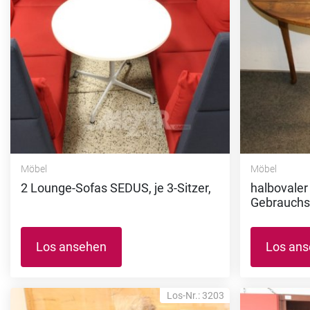
Möbel
Möbel
2 Lounge-Sofas SEDUS, je 3-Sitzer,
halbovaler
Gebrauchs
Los ansehen
Los an
Los-Nr.: 3203