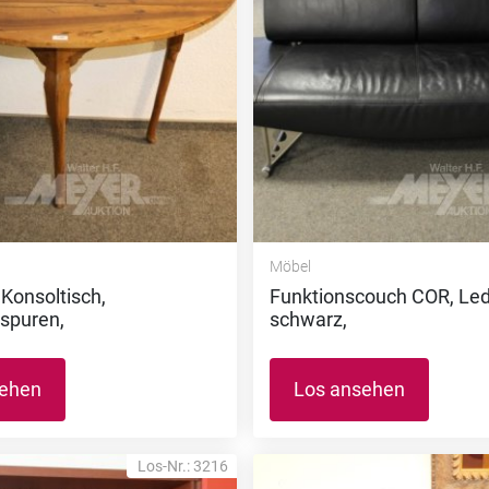
Möbel
 Konsoltisch,
Funktionscouch COR, Led
spuren,
schwarz,
sehen
Los ansehen
Los-Nr.: 3216