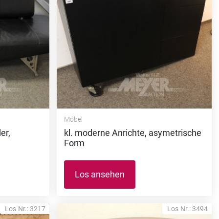
Möbel
er,
kl. moderne Anrichte, asymetrische
Form
Los ansehen
Los-Nr.: 3217
Los-Nr.: 3494