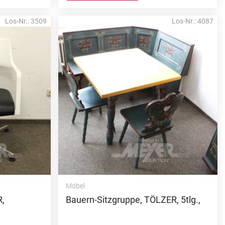
Los-Nr.: 3509
Los-Nr.: 4087
Möbel
,
Bauern-Sitzgruppe, TÖLZER, 5tlg.,