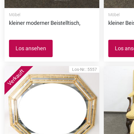
Möbel
Möbel
kleiner moderner Beistelltisch,
kleiner Bei
Los ansehen
Los an
Los-Nr.: 5557