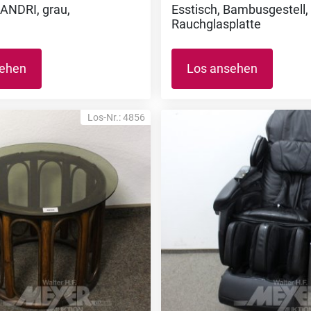
ANDRI, grau,
Esstisch, Bambusgestell,
Rauchglasplatte
sehen
Los ansehen
Los-Nr.: 4856