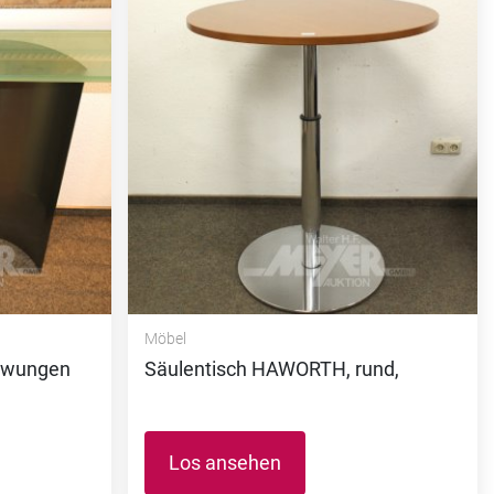
Möbel
chwungen
Säulentisch HAWORTH, rund,
Los ansehen