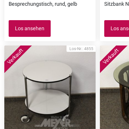
Besprechungstisch, rund, gelb
Sitzbank N
Los ansehen
Los an
Los-Nr.: 4855