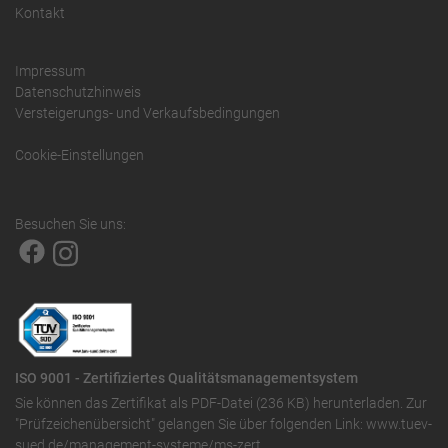
Kontakt
Impressum
Datenschutzhinweis
Versteigerungs- und Verkaufsbedingungen
Cookie-Einstellungen
Besuchen Sie uns:
ISO 9001 - Zertifiziertes Qualitätsmanagementsystem
Sie können das
Zertifikat als PDF-Datei (236 KB)
herunterladen. Zur
"Prüfzeichenübersicht" gelangen Sie über folgenden Link:
www.tuev-
sued.de/management-systeme/ms-zert
.