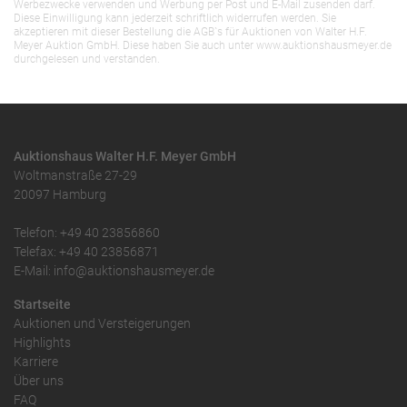
Werbezwecke verwenden und Werbung per Post und E-Mail zusenden darf.
Diese Einwilligung kann jederzeit schriftlich widerrufen werden. Sie
akzeptieren mit dieser Bestellung die AGB`s für Auktionen von Walter H.F.
Meyer Auktion GmbH. Diese haben Sie auch unter www.auktionshausmeyer.de
durchgelesen und verstanden.
Auktionshaus Walter H.F. Meyer GmbH
Woltmanstraße 27-29
20097 Hamburg
Telefon: +49 40 23856860
Telefax: +49 40 23856871
E-Mail: info@auktionshausmeyer.de
Startseite
Auktionen und Versteigerungen
Highlights
Karriere
Über uns
FAQ