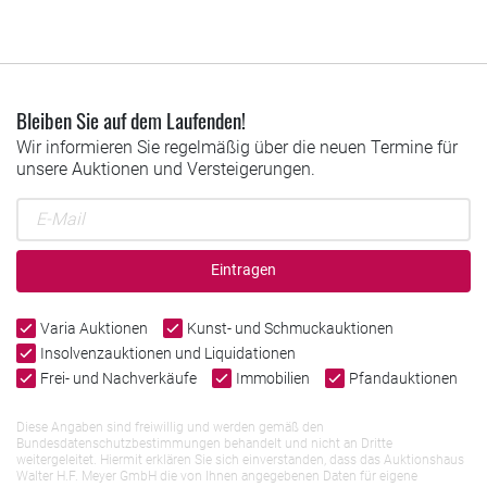
Bleiben Sie auf dem Laufenden!
Wir informieren Sie regelmäßig über die neuen Termine für
unsere Auktionen und Versteigerungen.
Eintragen
Varia Auktionen
Kunst- und Schmuckauktionen
Insolvenzauktionen und Liquidationen
Frei- und Nachverkäufe
Immobilien
Pfandauktionen
Diese Angaben sind freiwillig und werden gemäß den
Bundesdatenschutzbestimmungen behandelt und nicht an Dritte
weitergeleitet. Hiermit erklären Sie sich einverstanden, dass das Auktionshaus
Walter H.F. Meyer GmbH die von Ihnen angegebenen Daten für eigene