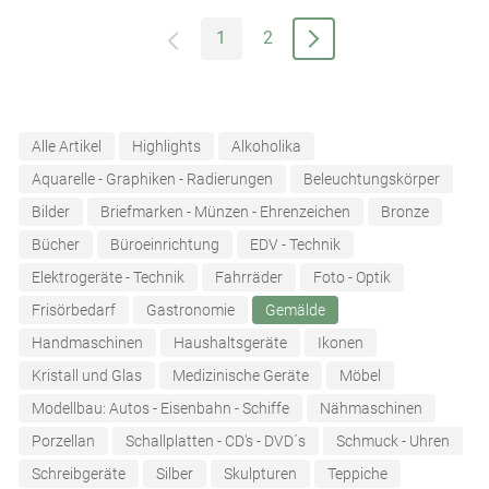
1
2
Alle Artikel
Highlights
Alkoholika
Aquarelle - Graphiken - Radierungen
Beleuchtungskörper
Bilder
Briefmarken - Münzen - Ehrenzeichen
Bronze
Bücher
Büroeinrichtung
EDV - Technik
Elektrogeräte - Technik
Fahrräder
Foto - Optik
Frisörbedarf
Gastronomie
Gemälde
Handmaschinen
Haushaltsgeräte
Ikonen
Kristall und Glas
Medizinische Geräte
Möbel
Modellbau: Autos - Eisenbahn - Schiffe
Nähmaschinen
Porzellan
Schallplatten - CD's - DVD´s
Schmuck - Uhren
Schreibgeräte
Silber
Skulpturen
Teppiche