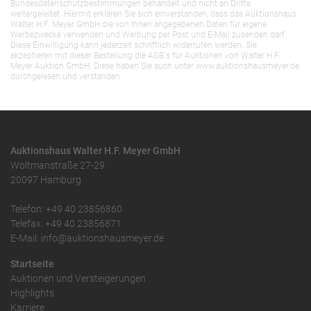
Bundesdatenschutzbestimmungen behandelt und nicht an Dritte
weitergeleitet. Hiermit erklären Sie sich einverstanden, dass das Auktionshaus
Walter H.F. Meyer GmbH die von Ihnen angegebenen Daten für eigene
Werbezwecke verwenden und Werbung per Post und E-Mail zusenden darf.
Diese Einwilligung kann jederzeit schriftlich widerrufen werden. Sie
akzeptieren mit dieser Bestellung die AGB`s für Auktionen von Walter H.F.
Meyer Auktion GmbH. Diese haben Sie auch unter www.auktionshausmeyer.de
durchgelesen und verstanden.
Auktionshaus Walter H.F. Meyer GmbH
Woltmanstraße 27-29
20097 Hamburg
Telefon: +49 40 23856860
Telefax: +49 40 23856871
E-Mail: info@auktionshausmeyer.de
Startseite
Auktionen und Versteigerungen
Highlights
Karriere