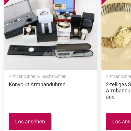
Armbanduhren & Taschenuhren
Armbanduhre
Konvolut Armbanduhren
2-teiliges
Armbanduhr
aus:
Los ansehen
Los an