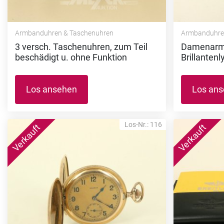
Armbanduhren & Taschenuhren
Armbanduhre
3 versch. Taschenuhren, zum Teil
Damenarm
beschädigt u. ohne Funktion
Brillantenl
Los ansehen
Los an
Los-Nr.: 116