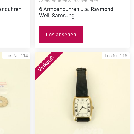
Armbanduhren & Taschenuhren
anduhren
6 Armbanduhren u.a. Raymond
Weil, Samsung
Los ansehen
Los-Nr.: 114
Los-Nr.: 115