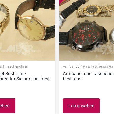
n & Taschenuhren
Armbanduhren & Taschenuhren
 Set Best Time
Armband- und Taschenuhre
en für Sie und Ihn, best.
best. aus:
sehen
Los ansehen