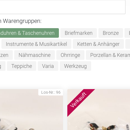
n Warengruppen:
duhren & Taschenuhren
Briefmarken
Bronze
Instrumente & Musikartikel
Ketten & Anhänger
zen
Nähmaschine
Ohrringe
Porzellan & Kera
g
Teppiche
Varia
Werkzeug
Los-Nr.: 96