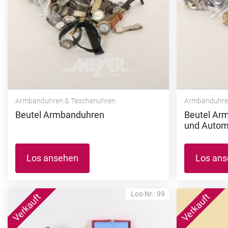
Armbanduhren & Taschenuhren
Armbanduhre
Beutel Armbanduhren
Beutel Ar
und Autom
Los ansehen
Los an
Los-Nr.: 99