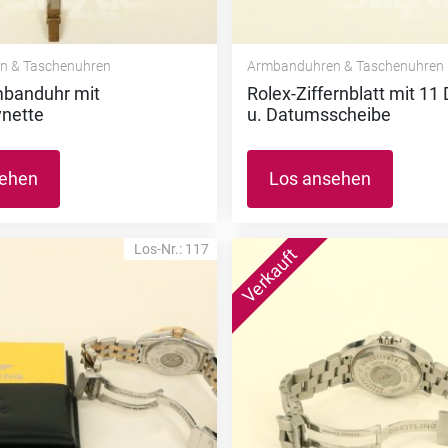
n & Taschenuhren
Armbanduhren & Taschenuhren
banduhr mit
Rolex-Ziffernblatt mit 1
ynette
u. Datumsscheibe
sehen
Los ansehen
Los-Nr.: 117