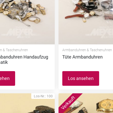
n & Taschenuhren
Armbanduhren & Taschenuhren
mbanduhren Handaufzug
Tüte Armbanduhren
atik
sehen
Los ansehen
Los-Nr.: 100