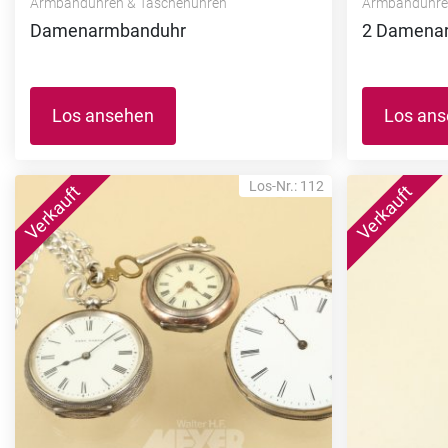
Armbanduhren & Taschenuhren
Armbanduhre
Damenarmbanduhr
2 Damena
Los ansehen
Los an
Los-Nr.: 112