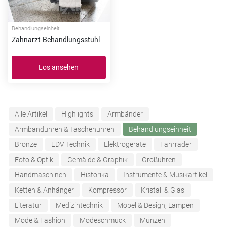
Behandlungseinheit
Zahnarzt-Behandlungsstuhl
Los ansehen
Alle Artikel
Highlights
Armbänder
Armbanduhren & Taschenuhren
Behandlungseinheit
Bronze
EDV Technik
Elektrogeräte
Fahrräder
Foto & Optik
Gemälde & Graphik
Großuhren
Handmaschinen
Historika
Instrumente & Musikartikel
Ketten & Anhänger
Kompressor
Kristall & Glas
Literatur
Medizintechnik
Möbel & Design, Lampen
Mode & Fashion
Modeschmuck
Münzen