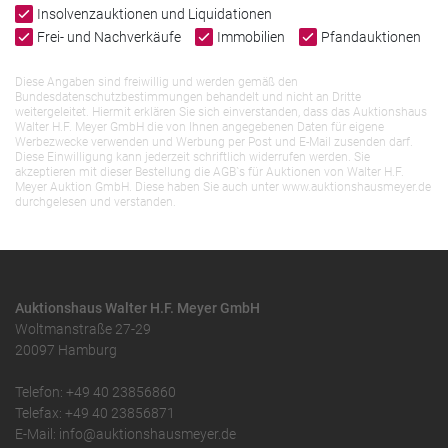
Insolvenzauktionen und Liquidationen
Frei- und Nachverkäufe
Immobilien
Pfandauktionen
Diese Angaben sind freiwillig und werden gemäß den
Bundesdatenschutzbestimmungen behandelt und nicht an Dritte
weitergeleitet. Hiermit erklären Sie sich einverstanden, dass das Auktionshaus
Walter H.F. Meyer GmbH die von Ihnen angegebenen Daten für eigene
Werbezwecke verwenden und Werbung per Post und E-Mail zusenden darf.
Diese Einwilligung kann jederzeit schriftlich widerrufen werden. Sie
akzeptieren mit dieser Bestellung die AGB`s für Auktionen von Walter H.F.
Meyer Auktion GmbH. Diese haben Sie auch unter www.auktionshausmeyer.de
durchgelesen und verstanden.
Auktionshaus Walter H.F. Meyer GmbH
Woltmanstraße 27-29
20097 Hamburg
Telefon: +49 40 23856860
Telefax: +49 40 23856871
E-Mail: info@auktionshausmeyer.de