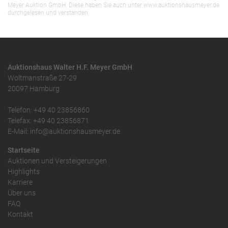
Meyer Auktion GmbH. Diese haben Sie auch unter www.auktionshausmeyer.de
durchgelesen und verstanden.
Auktionshaus Walter H.F. Meyer GmbH
Woltmanstraße 27-29
20097 Hamburg
Telefon: +49 40 23856860
Telefax: +49 40 23856871
E-Mail: info@auktionshausmeyer.de
Startseite
Auktionen und Versteigerungen
Highlights
Karriere
Über uns
FAQ
Kontakt