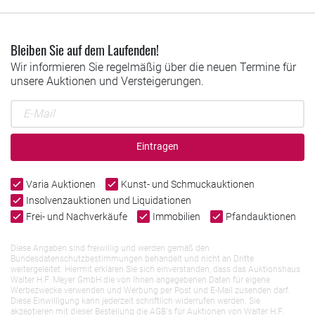
Bleiben Sie auf dem Laufenden!
Wir informieren Sie regelmäßig über die neuen Termine für
unsere Auktionen und Versteigerungen.
Eintragen
Varia Auktionen
Kunst- und Schmuckauktionen
Insolvenzauktionen und Liquidationen
Frei- und Nachverkäufe
Immobilien
Pfandauktionen
Diese Angaben sind freiwillig und werden gemäß den
Bundesdatenschutzbestimmungen behandelt und nicht an Dritte
weitergeleitet. Hiermit erklären Sie sich einverstanden, dass das Auktionshaus
Walter H.F. Meyer GmbH die von Ihnen angegebenen Daten für eigene
Werbezwecke verwenden und Werbung per Post und E-Mail zusenden darf.
Diese Einwilligung kann jederzeit schriftlich widerrufen werden. Sie
akzeptieren mit dieser Bestellung die AGB`s für Auktionen von Walter H.F.