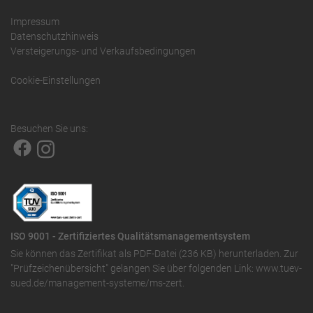
Impressum
Datenschutzhinweis
Versteigerungs- und Verkaufsbedingungen
Cookie-Einstellungen
Besuchen Sie uns:
ISO 9001 - Zertifiziertes Qualitätsmanagementsystem
Sie können das
Zertifikat als PDF-Datei (236 KB)
herunterladen. Zur
"Prüfzeichenübersicht" gelangen Sie über folgenden Link:
www.tuev-
sued.de/management-systeme/ms-zert
.