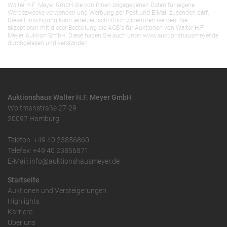
Walter H.F. Meyer GmbH die von Ihnen angegebenen Daten für eigene
Werbezwecke verwenden und Werbung per Post und E-Mail zusenden darf.
Diese Einwilligung kann jederzeit schriftlich widerrufen werden. Sie
akzeptieren mit dieser Bestellung die AGB`s für Auktionen von Walter H.F.
Meyer Auktion GmbH. Diese haben Sie auch unter www.auktionshausmeyer.de
durchgelesen und verstanden.
Auktionshaus Walter H.F. Meyer GmbH
Woltmanstraße 27-29
20097 Hamburg
Telefon: +49 40 23856860
Telefax: +49 40 23856871
E-Mail: info@auktionshausmeyer.de
Startseite
Auktionen und Versteigerungen
Highlights
Karriere
Über uns