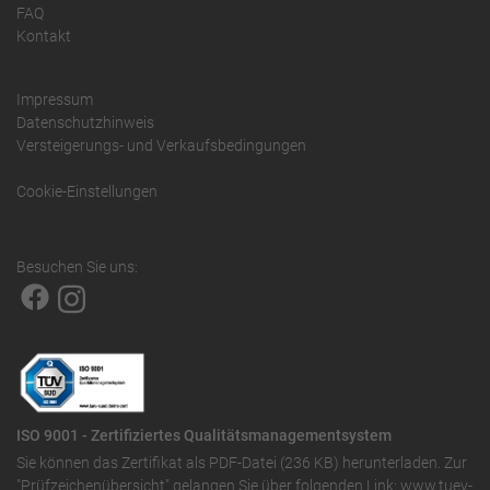
FAQ
Kontakt
Impressum
Datenschutzhinweis
Versteigerungs- und Verkaufsbedingungen
Cookie-Einstellungen
Besuchen Sie uns:
ISO 9001 - Zertifiziertes Qualitätsmanagementsystem
Sie können das
Zertifikat als PDF-Datei (236 KB)
herunterladen. Zur
"Prüfzeichenübersicht" gelangen Sie über folgenden Link:
www.tuev-