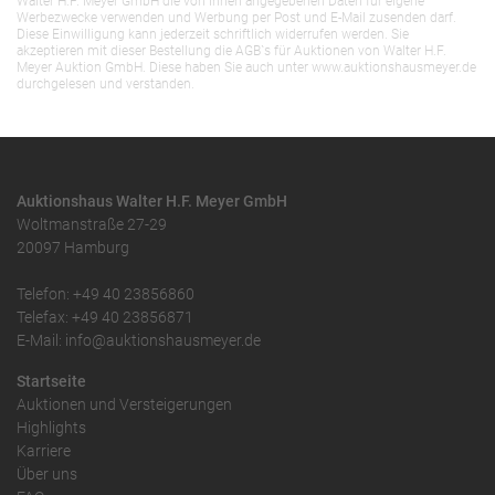
Walter H.F. Meyer GmbH die von Ihnen angegebenen Daten für eigene
Werbezwecke verwenden und Werbung per Post und E-Mail zusenden darf.
Diese Einwilligung kann jederzeit schriftlich widerrufen werden. Sie
akzeptieren mit dieser Bestellung die AGB`s für Auktionen von Walter H.F.
Meyer Auktion GmbH. Diese haben Sie auch unter www.auktionshausmeyer.de
durchgelesen und verstanden.
Auktionshaus Walter H.F. Meyer GmbH
Woltmanstraße 27-29
20097 Hamburg
Telefon: +49 40 23856860
Telefax: +49 40 23856871
E-Mail: info@auktionshausmeyer.de
Startseite
Auktionen und Versteigerungen
Highlights
Karriere
Über uns