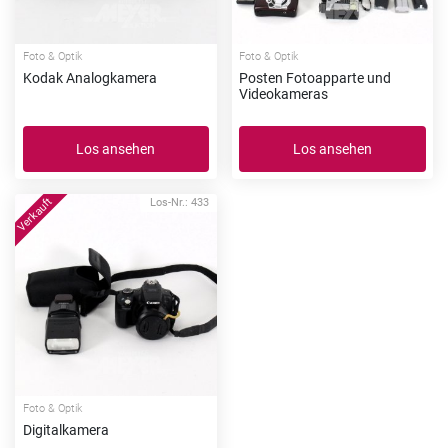
Foto & Optik
Foto & Optik
Kodak Analogkamera
Posten Fotoapparte und
Videokameras
Los ansehen
Los ansehen
Los-Nr.: 433
Foto & Optik
Digitalkamera