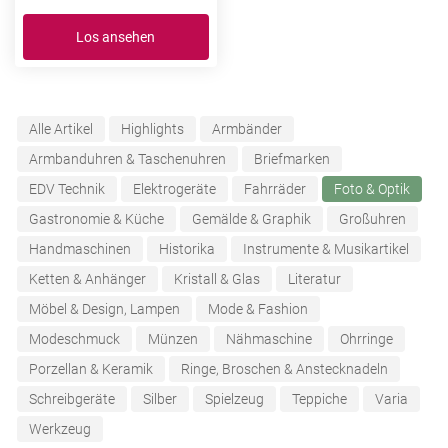
Los ansehen
Alle Artikel
Highlights
Armbänder
Armbanduhren & Taschenuhren
Briefmarken
EDV Technik
Elektrogeräte
Fahrräder
Foto & Optik
Gastronomie & Küche
Gemälde & Graphik
Großuhren
Handmaschinen
Historika
Instrumente & Musikartikel
Ketten & Anhänger
Kristall & Glas
Literatur
Möbel & Design, Lampen
Mode & Fashion
Modeschmuck
Münzen
Nähmaschine
Ohrringe
Porzellan & Keramik
Ringe, Broschen & Anstecknadeln
Schreibgeräte
Silber
Spielzeug
Teppiche
Varia
Werkzeug