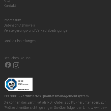
FAQ
Kontakt
Impressum
Datenschutzhinweis
Versteigerungs- und Verkaufsbedingungen
Cookie-Einstellungen
Besuchen Sie uns:
ISO 9001 - Zertifiziertes Qualitätsmanagementsystem
Sie können das
Zertifikat als PDF-Datei (236 KB)
herunterladen. Zur
"Prüfzeichenübersicht" gelangen Sie über folgenden Link:
www.tuev-