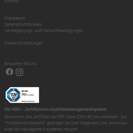
Kontakt
Impressum
Datenschutzhinweis
Versteigerungs- und Verkaufsbedingungen
Cookie-Einstellungen
Besuchen Sie uns:
ISO 9001 - Zertifiziertes Qualitätsmanagementsystem
Sie können das
Zertifikat als PDF-Datei (236 KB)
herunterladen. Zur
"Prüfzeichenübersicht" gelangen Sie über folgenden Link:
www.tuev-
sued.de/management-systeme/ms-zert
.