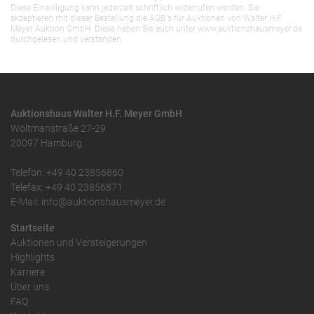
Diese Einwilligung kann jederzeit schriftlich widerrufen werden. Sie
akzeptieren mit dieser Bestellung die AGB`s für Auktionen von Walter H.F.
Meyer Auktion GmbH. Diese haben Sie auch unter www.auktionshausmeyer.de
durchgelesen und verstanden.
Auktionshaus Walter H.F. Meyer GmbH
Woltmanstraße 27-29
20097 Hamburg
Telefon: +49 40 23856860
Telefax: +49 40 23856871
E-Mail: info@auktionshausmeyer.de
Startseite
Auktionen und Versteigerungen
Highlights
Karriere
Über uns
FAQ