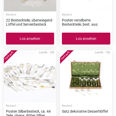
Besteck
Besteck
22 Besteckteile, überwiegend
Posten versilberte
Löffel und Servierbesteck
Besteckteile, best. aus:
Los ansehen
Los ansehen
Los-Nr.: 135
Los-Nr.: 136
Besteck
Besteck
Posten Silberbesteck, ca. 44
Satz dekorative Dessertlöffel
Teile, überw. 800er Silber