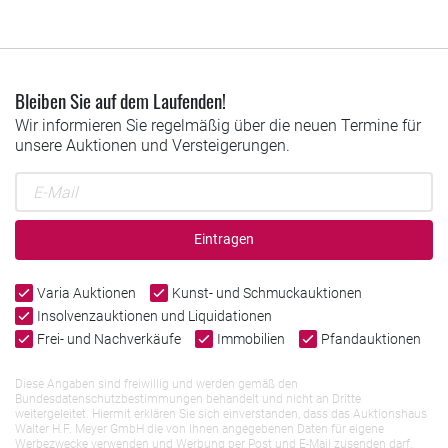
Bleiben Sie auf dem Laufenden!
Wir informieren Sie regelmäßig über die neuen Termine für
unsere Auktionen und Versteigerungen.
Eintragen
Varia Auktionen
Kunst- und Schmuckauktionen
Insolvenzauktionen und Liquidationen
Frei- und Nachverkäufe
Immobilien
Pfandauktionen
Diese Angaben sind freiwillig und werden gemäß den
Bundesdatenschutzbestimmungen behandelt und nicht an Dritte
weitergeleitet. Hiermit erklären Sie sich einverstanden, dass das Auktionshaus
Walter H.F. Meyer GmbH die von Ihnen angegebenen Daten für eigene
Werbezwecke verwenden und Werbung per Post und E-Mail zusenden darf.