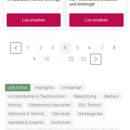
und Anhänger
Los ansehen
Los ansehen
1
2
3
4
5
6
7
8
...
9
10
22
23
Alle Artikel
Highlights
Armbänder
Armbanduhren & Taschenuhren
Beleuchtung
Besteck
Bronze
Edelsteine & Naturalien
EDV Technik
Elektronik & Technik
Fahrräder
Gartengeräte
Gemälde & Graphik
Großuhren