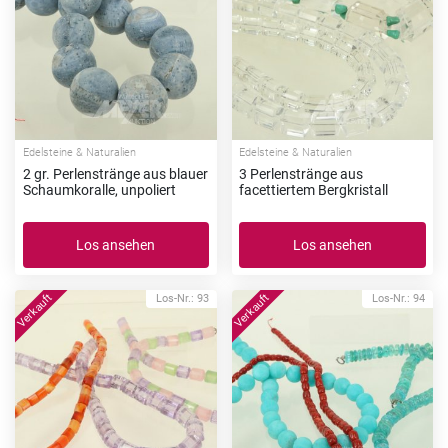
Edelsteine & Naturalien
Edelsteine & Naturalien
2 gr. Perlenstränge aus blauer
3 Perlenstränge aus
Schaumkoralle, unpoliert
facettiertem Bergkristall
Los ansehen
Los ansehen
Los-Nr.: 93
Los-Nr.: 94