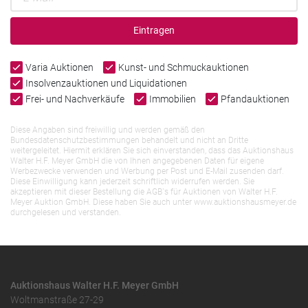
Eintragen
Varia Auktionen
Kunst- und Schmuckauktionen
Insolvenzauktionen und Liquidationen
Frei- und Nachverkäufe
Immobilien
Pfandauktionen
Diese Angaben sind freiwillig und werden gemäß den
Bundesdatenschutzbestimmungen behandelt und nicht an Dritte
weitergeleitet. Hiermit erklären Sie sich einverstanden, dass das Auktionshaus
Walter H.F. Meyer GmbH die von Ihnen angegebenen Daten für eigene
Werbezwecke verwenden und Werbung per Post und E-Mail zusenden darf.
Diese Einwilligung kann jederzeit schriftlich widerrufen werden. Sie
akzeptieren mit dieser Bestellung die AGB`s für Auktionen von Walter H.F.
Meyer Auktion GmbH. Diese haben Sie auch unter www.auktionshausmeyer.de
durchgelesen und verstanden.
Auktionshaus Walter H.F. Meyer GmbH
Woltmanstraße 27-29