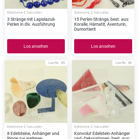
Edelsteine & Naturalien
Edelsteine & Naturalien
3 Stränge mit Lapislazuli-
15 Perlen-Stränge, best. aus:
Perlen in div. Ausführung
Koralle, Hämatit, Aventurin,
Dumortierit
Los ansehen
Los ansehen
Los-Nr.: 85
Los-Nr.: 86
Edelsteine & Naturalien
Edelsteine & Naturalien
8 Edelsteine, Anhänger und
Konvolut Edelstein-Anhänger
Ringe zur weiteren
und -Dekorationen, best. aus: