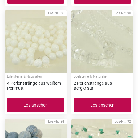
Los-Nr.: 89
Los-Nr.: 90
Edelsteine & Naturalien
Edelsteine & Naturalien
4 Perlenstränge aus weißem
2 Perlenstränge aus
Perlmutt
Bergkristall
Los ansehen
Los ansehen
Los-Nr.: 91
Los-Nr.: 92