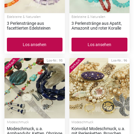
Edelsteine & Naturalien
Edelsteine & Naturalien
3 Perlenstränge aus
3 Perlenstränge aus Apatit,
facettierten Edelsteinen
Amazonit und roter Koralle
Los ansehen
Los ansehen
Los-Nr.: 95
Los-Nr.: 96
Modeschmuck
Modeschmuck
Modeschmuck, u.a.
Konvolut Modeschmuck, u.a.
Armbanduhr, Ketten, Ohrringe
mit Perlenketten, Broschen