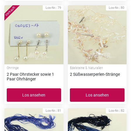
Los-Nr.: 79
Los-Nr.: 80
Ohrringe
Edelsteine & Naturalien
2 Paar Ohrstecker sowie 1
2 Süßwasserperlen-Stränge
Paar Ohrhänger
Los ansehen
Los ansehen
Los-Nr.: 81
Los-Nr.: 82