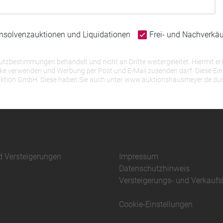
Insolvenzauktionen und Liquidationen
Frei- und Nachverkä
bestimmungen behandelt und nicht an Dritte weitergeleitet. Hiermit erk
erwenden und Werbung per Post und E-Mail zusenden darf. Diese Einwill
r Auktion GmbH. Diese haben Sie auch unter www.auktionshausmeyer.de du
d Versteigerungen
Impressum
Datenschutzhinweis
Versteigerungs- und Verkauf
Cookie-Einstellungen