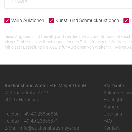
Varia Auktionen
Kunst- und Schmuckauktionen
Diese Angaben sind freiwillig und werden gemäß den Bundesdatenschutz
Meyer GmbH die von Ihnen angegebenen Daten für eigene Werbezwecke v
mit dieser Bestellung die AGB`s für Auktionen von Walter H.F. Meye
Auktionshaus Walter H.F. Meyer GmbH
Startseite
Woltmanstraße 27-29
Auktionen un
20097 Hamburg
Highlights
Karriere
Telefon: +49 40 23856860
Über uns
Telefax: +49 40 23856871
FAQ
E-Mail: info@auktionshausmeyer.de
Kontakt