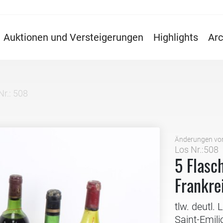
Auktionen und Versteigerungen
Highlights
Arc
Nr.: 508
Änderungen vo
Los Nr.:508
5 Flasc
Frankrei
tlw. deutl.
Saint-Emil