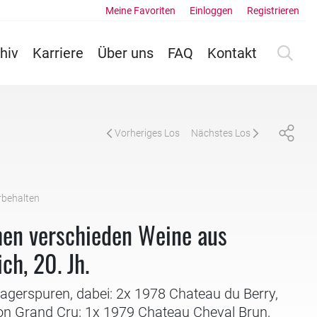
Meine Favoriten
Einloggen
Registrieren
hiv
Karriere
Über uns
FAQ
Kontakt
Vorheriges Los
Nächstes Los
rbehalten
hen verschieden Weine aus
ch, 20. Jh.
 Lagerspuren, dabei: 2x 1978 Chateau du Berry,
ion Grand Cru; 1x 1979 Chateau Cheval Brun,