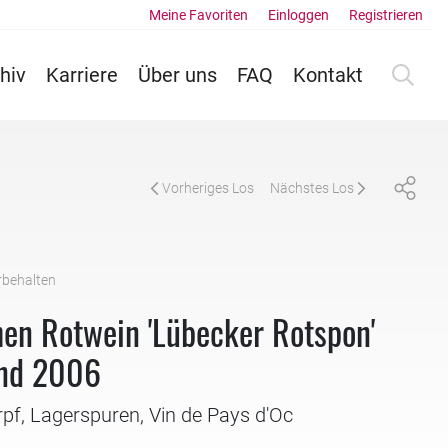
Meine Favoriten
Einloggen
Registrieren
hiv
Karriere
Über uns
FAQ
Kontakt
Vorheriges Los
Nächstes Los
rbehalten
hen Rotwein 'Lübecker Rotspon'
nd 2006
rpf, Lagerspuren, Vin de Pays d'Oc