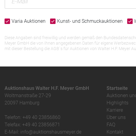
Varia Auktionen
Kunst- und Schmuckauktionen
Diese Angaben sind freiwillig und werden gemäß den Bundesdatenschutz
Meyer GmbH die von Ihnen angegebenen Daten für eigene Werbezwecke v
mit dieser Bestellung die AGB`s für Auktionen von Walter H.F. Meye
Auktionshaus Walter H.F. Meyer GmbH
Startseite
Woltmanstraße 27-29
Auktionen un
20097 Hamburg
Highlights
Karriere
Telefon: +49 40 23856860
Über uns
Telefax: +49 40 23856871
FAQ
E-Mail: info@auktionshausmeyer.de
Kontakt