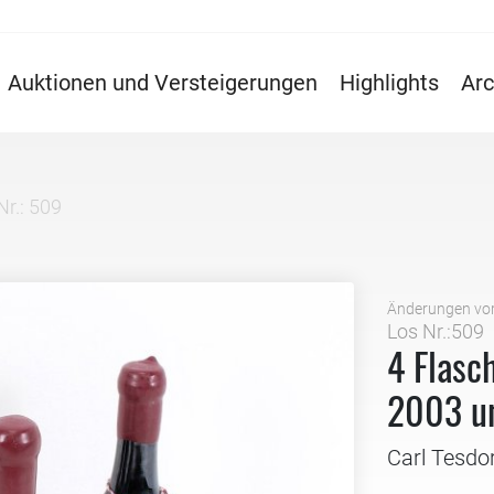
Auktionen und Versteigerungen
Highlights
Arc
Nr.: 509
Änderungen vo
Los Nr.:509
4 Flasc
2003 u
Carl Tesdo