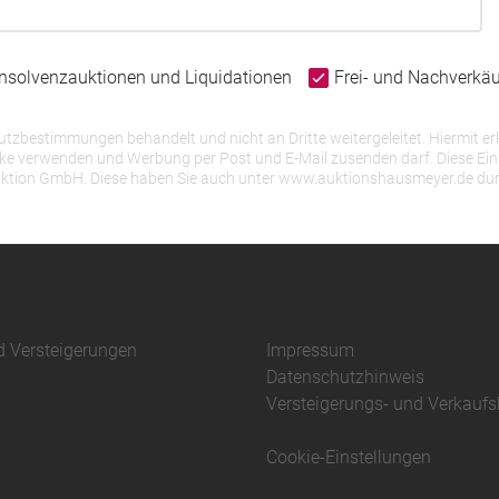
Insolvenzauktionen und Liquidationen
Frei- und Nachverkä
bestimmungen behandelt und nicht an Dritte weitergeleitet. Hiermit erk
erwenden und Werbung per Post und E-Mail zusenden darf. Diese Einwill
r Auktion GmbH. Diese haben Sie auch unter www.auktionshausmeyer.de du
d Versteigerungen
Impressum
Datenschutzhinweis
Versteigerungs- und Verkauf
Cookie-Einstellungen