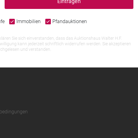
Eintragen
ufe
Immobilien
Pfandauktionen
lären Sie sich einverstanden, dass das Auktionshaus Walter H.F.
igung kann jederzeit schriftlich widerrufen werden. Sie akzeptieren
rchgelesen und verstanden.
sbedingungen