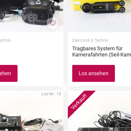
nzufügen
Zur Merkliste hinzufügen
Technik
Elektronik & Technik
Tragbares System für
Kamerafahrten (Seil-Kam
sehen
Los ansehen
Los-Nr.: 10