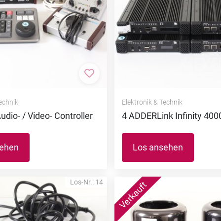
nzufügen
Zur Merkliste hinzufügen
Technik
Elektronik & Technik
udio- / Video- Controller
4 ADDERLink Infinity 400
sehen
Los ansehen
Los-Nr.: 14