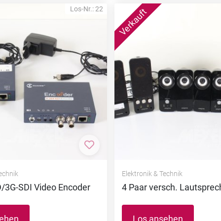
Los-Nr.: 22
nzufügen
Zur Merkliste hinzufügen
Technik
Elektronik & Technik
D/3G-SDI Video Encoder
4 Paar versch. Lautspre
sehen
Los ansehen