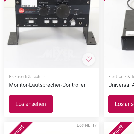
Zur Merkliste hi
Elektronik & Technik
Elektronik & 
Monitor-Lautsprecher-Controller
Universal 
Los ansehen
Los an
Los-Nr.: 17