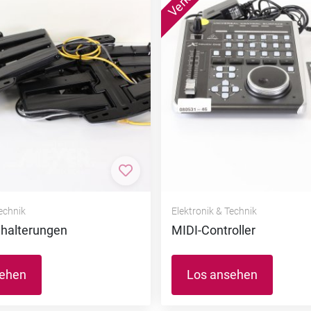
nzufügen
Zur Merkliste hinzufügen
Technik
Elektronik & Technik
halterungen
MIDI-Controller
sehen
Los ansehen