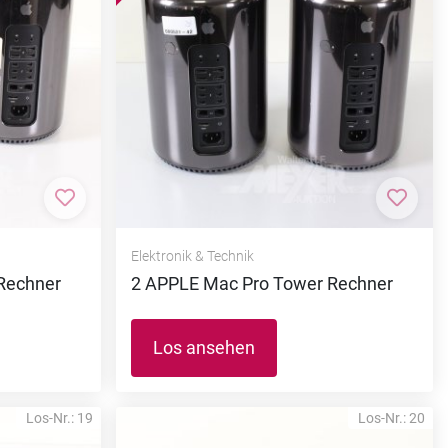
Zur Merkliste hinzufügen
Zur M
Elektronik & Technik
Rechner
2 APPLE Mac Pro Tower Rechner
Los ansehen
Los-Nr.: 19
Los-Nr.: 20