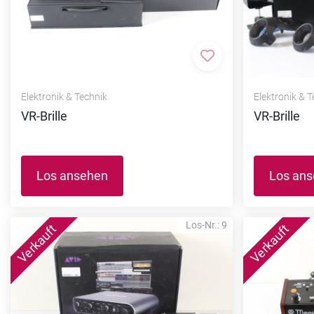
Zur Merkliste hi
Elektronik & Technik
Elektronik & 
VR-Brille
VR-Brille
Los ansehen
Los an
Los-Nr.: 9