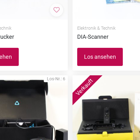
nzufügen
Zur Merkliste hinzufügen
Technik
Elektronik & Technik
rucker
DIA-Scanner
sehen
Los ansehen
Los-Nr.: 6