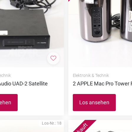
nzufügen
Zur Merkliste hinzufügen
Technik
Elektronik & Technik
Audio UAD-2 Satellite
2 APPLE Mac Pro Tower 
sehen
Los ansehen
Los-Nr.: 18