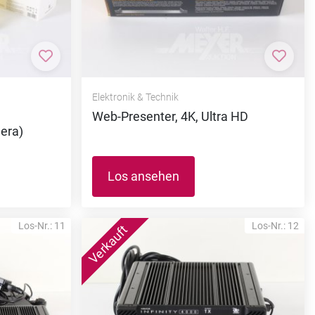
Zur Merkliste hinzufügen
Zur M
Elektronik & Technik
Web-Presenter, 4K, Ultra HD
era)
Los ansehen
Los-Nr.: 11
Los-Nr.: 12