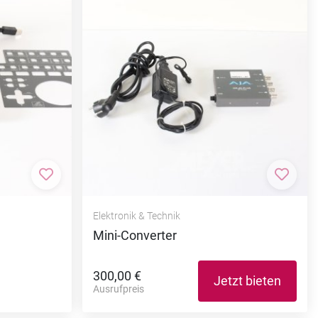
Zur Merkliste hinzufügen
Zur M
Elektronik & Technik
Mini-Converter
300,00 €
Jetzt bieten
Ausrufpreis