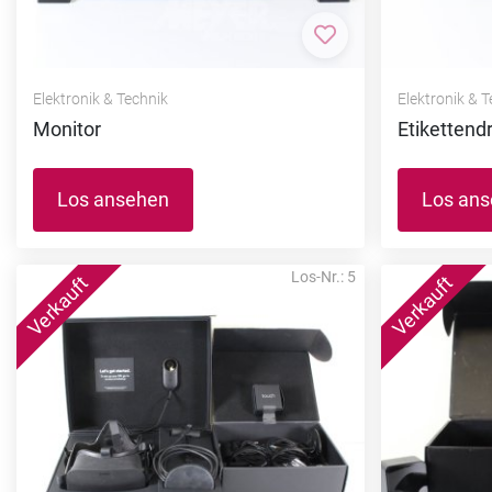
Zur Merkliste hi
Elektronik & Technik
Elektronik & 
Monitor
Etikettend
Los ansehen
Los an
Los-Nr.: 5