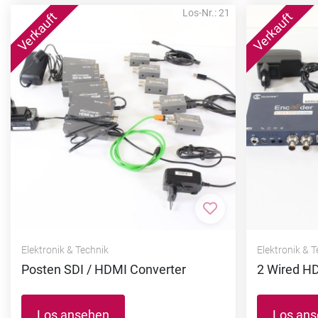
Los-Nr.: 21
Zur Merkliste hi
Elektronik & Technik
Elektronik & 
Posten SDI / HDMI Converter
2 Wired H
Los ansehen
Los an