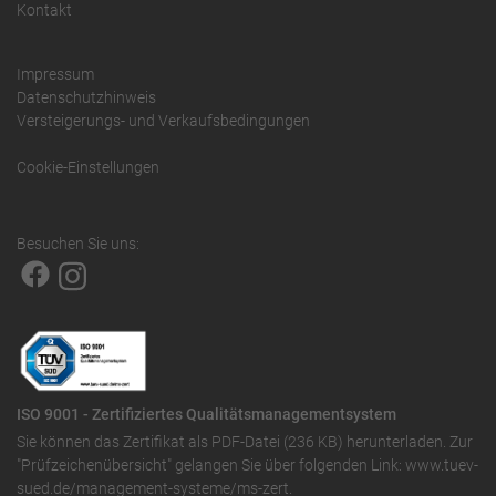
Kontakt
Impressum
Datenschutzhinweis
Versteigerungs- und Verkaufsbedingungen
Cookie-Einstellungen
Besuchen Sie uns:
ISO 9001 - Zertifiziertes Qualitätsmanagementsystem
Sie können das
Zertifikat als PDF-Datei (236 KB)
herunterladen. Zur
"Prüfzeichenübersicht" gelangen Sie über folgenden Link:
www.tuev-
sued.de/management-systeme/ms-zert
.