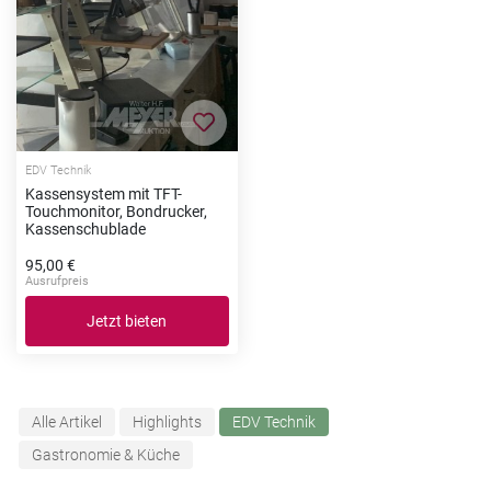
Zur Merkliste hinzufügen
EDV Technik
Kassensystem mit TFT-
Touchmonitor, Bondrucker,
Kassenschublade
95,00 €
Ausrufpreis
Jetzt bieten
Alle Artikel
Highlights
EDV Technik
Gastronomie & Küche