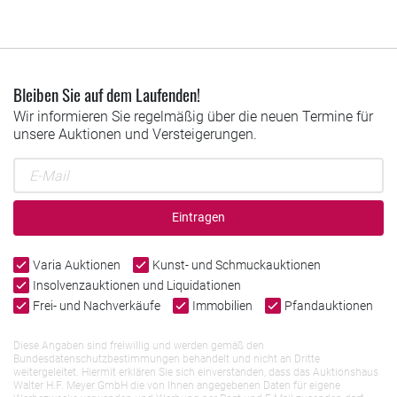
Bleiben Sie auf dem Laufenden!
Wir informieren Sie regelmäßig über die neuen Termine für
unsere Auktionen und Versteigerungen.
Eintragen
Varia Auktionen
Kunst- und Schmuckauktionen
Insolvenzauktionen und Liquidationen
Frei- und Nachverkäufe
Immobilien
Pfandauktionen
Diese Angaben sind freiwillig und werden gemäß den
Bundesdatenschutzbestimmungen behandelt und nicht an Dritte
weitergeleitet. Hiermit erklären Sie sich einverstanden, dass das Auktionshaus
Walter H.F. Meyer GmbH die von Ihnen angegebenen Daten für eigene