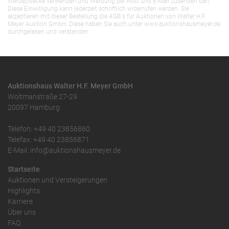
Werbezwecke verwenden und Werbung per Post und E-Mail zusenden darf.
Diese Einwilligung kann jederzeit schriftlich widerrufen werden. Sie
akzeptieren mit dieser Bestellung die AGB`s für Auktionen von Walter H.F.
Meyer Auktion GmbH. Diese haben Sie auch unter www.auktionshausmeyer.de
durchgelesen und verstanden.
Auktionshaus Walter H.F. Meyer GmbH
Woltmanstraße 27-29
20097 Hamburg
Telefon: +49 40 23856860
Telefax: +49 40 23856871
E-Mail: info@auktionshausmeyer.de
Startseite
Auktionen und Versteigerungen
Highlights
Karriere
Über uns
FAQ