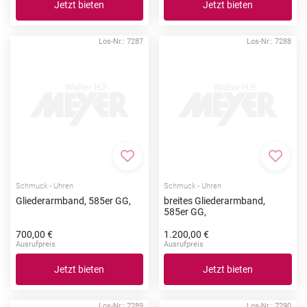
Jetzt bieten
Jetzt bieten
Los-Nr.: 7287
Los-Nr.: 7288
Zur Merkliste hinzufügen
Zur Me
Schmuck - Uhren
Schmuck - Uhren
Gliederarmband, 585er GG,
breites Gliederarmband,
585er GG,
700,00 €
1.200,00 €
Ausrufpreis
Ausrufpreis
Jetzt bieten
Jetzt bieten
Los-Nr.: 7289
Los-Nr.: 7290