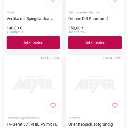
Zur Merkliste hinzufügen
Zur Me
Möbel
Elektrogeräte - Technik
Vertiko mit Spiegelaufsatz,
Drohne DJI Phantom 4
140,00 €
350,00 €
Ausrufpreis
Ausrufpreis
Jetzt bieten
Jetzt bieten
Los-Nr.: 7203
Los-Nr.: 7209
Zur Merkliste hinzufügen
Zur Me
Unterhaltungselektronik
Teppiche
TV-Gerät 37'', PHILIPS mit FB
Orientteppich, rotgrundig