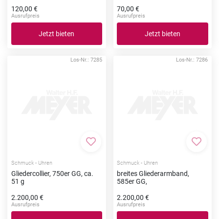
120,00 €
70,00 €
Ausrufpreis
Ausrufpreis
Jetzt bieten
Jetzt bieten
Los-Nr.: 7285
Los-Nr.: 7286
Zur Merkliste hinzufügen
Zur Me
Schmuck - Uhren
Schmuck - Uhren
Gliedercollier, 750er GG, ca.
breites Gliederarmband,
51 g
585er GG,
2.200,00 €
2.200,00 €
Ausrufpreis
Ausrufpreis