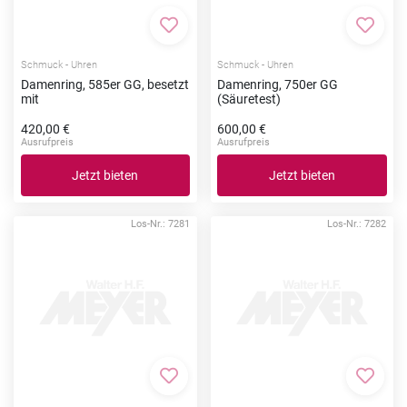
Zur Merkliste hinzufügen
Zur Me
Schmuck - Uhren
Schmuck - Uhren
Damenring, 585er GG, besetzt
Damenring, 750er GG
mit
(Säuretest)
420,00 €
600,00 €
Ausrufpreis
Ausrufpreis
Jetzt bieten
Jetzt bieten
Los-Nr.: 7281
Los-Nr.: 7282
Zur Merkliste hinzufügen
Zur Me