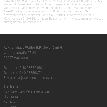
weitergeleitet. Hiermit erklären Sie sich einverstanden, dass das Auktionshaus
Walter H.F. Meyer GmbH die von Ihnen angegebenen Daten für eigene
Werbezwecke verwenden und Werbung per Post und E-Mail zusenden darf.
Diese Einwilligung kann jederzeit schriftlich widerrufen werden. Sie
akzeptieren mit dieser Bestellung die AGB`s für Auktionen von Walter H.F.
Meyer Auktion GmbH. Diese haben Sie auch unter www.auktionshausmeyer.de
durchgelesen und verstanden.
Auktionshaus Walter H.F. Meyer GmbH
Woltmanstraße 27-29
20097 Hamburg
Telefon: +49 40 23856860
Telefax: +49 40 23856871
E-Mail: info@auktionshausmeyer.de
Startseite
Auktionen und Versteigerungen
Highlights
Karriere
Über uns