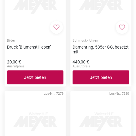
Zur Merkliste hinzufügen
Zur Me
Bilder
Schmuck - Uhren
Druck ''Blumenstillleben''
Damenring, 585er GG, besetzt
mit
20,00 €
440,00 €
Ausrufpreis
Ausrufpreis
Jetzt bieten
Jetzt bieten
Los-Nr.: 7279
Los-Nr.: 7280