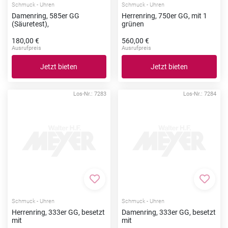
Schmuck - Uhren
Schmuck - Uhren
Damenring, 585er GG
Herrenring, 750er GG, mit 1
(Säuretest),
grünen
180,00 €
560,00 €
Ausrufpreis
Ausrufpreis
Jetzt bieten
Jetzt bieten
Los-Nr.: 7283
Los-Nr.: 7284
Zur Merkliste hinzufügen
Zur Me
Schmuck - Uhren
Schmuck - Uhren
Herrenring, 333er GG, besetzt
Damenring, 333er GG, besetzt
mit
mit