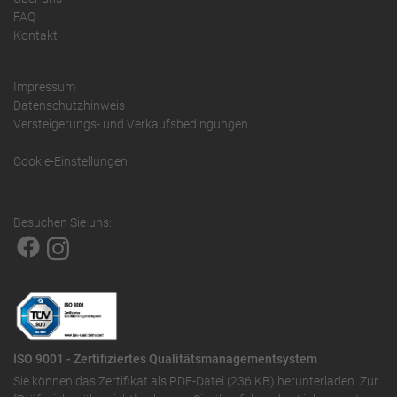
FAQ
Kontakt
Impressum
Datenschutzhinweis
Versteigerungs- und Verkaufsbedingungen
Cookie-Einstellungen
Besuchen Sie uns:
ISO 9001 - Zertifiziertes Qualitätsmanagementsystem
Sie können das
Zertifikat als PDF-Datei (236 KB)
herunterladen. Zur