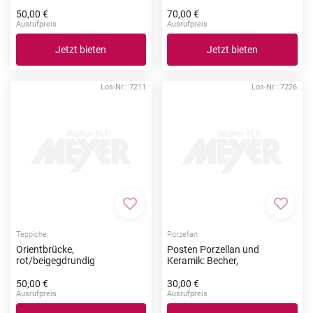
50,00 €
70,00 €
Ausrufpreis
Ausrufpreis
Jetzt bieten
Jetzt bieten
Los-Nr.: 7211
Los-Nr.: 7226
Zur Merkliste hinzufügen
Zur Me
Teppiche
Porzellan
Orientbrücke,
Posten Porzellan und
rot/beigegdrundig
Keramik: Becher,
50,00 €
30,00 €
Ausrufpreis
Ausrufpreis