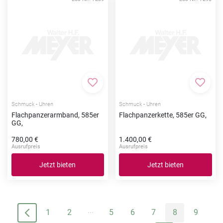
Zur Merkliste hinzufügen
Zur Me
Schmuck - Uhren
Schmuck - Uhren
Flachpanzerarmband, 585er
Flachpanzerkette, 585er GG,
GG,
780,00 €
1.400,00 €
Ausrufpreis
Ausrufpreis
Jetzt bieten
Jetzt bieten
...
1
2
5
6
7
8
9