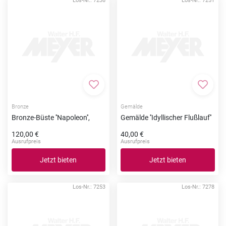
Los-Nr.: 7238
Los-Nr.: 7251
Zur Merkliste hinzufügen
Zur Me
Bronze
Gemälde
Bronze-Büste ''Napoleon'',
Gemälde ''Idyllischer Flußlauf''
120,00 €
40,00 €
Ausrufpreis
Ausrufpreis
Jetzt bieten
Jetzt bieten
Los-Nr.: 7253
Los-Nr.: 7278