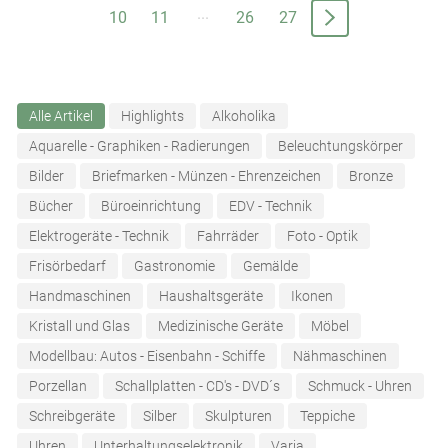
...
10
11
26
27
Alle Artikel
Highlights
Alkoholika
Aquarelle - Graphiken - Radierungen
Beleuchtungskörper
Bilder
Briefmarken - Münzen - Ehrenzeichen
Bronze
Bücher
Büroeinrichtung
EDV - Technik
Elektrogeräte - Technik
Fahrräder
Foto - Optik
Frisörbedarf
Gastronomie
Gemälde
Handmaschinen
Haushaltsgeräte
Ikonen
Kristall und Glas
Medizinische Geräte
Möbel
Modellbau: Autos - Eisenbahn - Schiffe
Nähmaschinen
Porzellan
Schallplatten - CD's - DVD´s
Schmuck - Uhren
Schreibgeräte
Silber
Skulpturen
Teppiche
Uhren
Unterhaltungselektronik
Varia