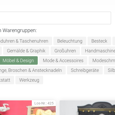
n Warengruppen:
duhren & Taschenuhren
Beleuchtung
Besteck
Gemälde & Graphik
Großuhren
Handmaschine
Möbel & Design
Mode & Accessoires
Modeschm
nge, Broschen & Anstecknadeln
Schreibgeräte
Sil
statt
Werkzeug
Los-Nr.: 425