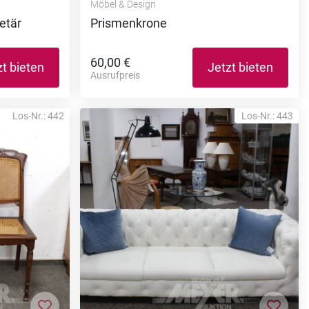
Möbel & Design
etär
Prismenkrone
60,00 €
zt bieten
Jetzt bieten
Ausrufpreis
Los-Nr.: 442
Los-Nr.: 443