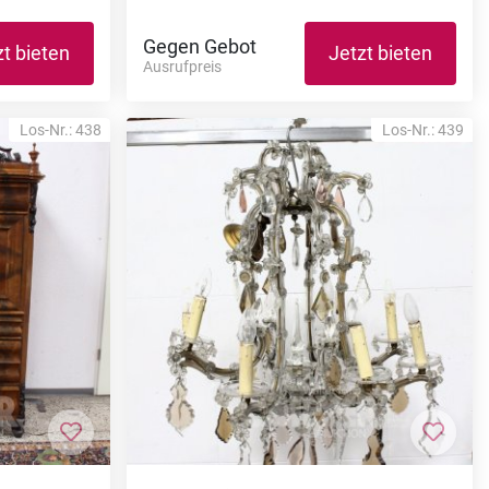
Gegen Gebot
zt bieten
Jetzt bieten
Ausrufpreis
Los-Nr.: 438
Los-Nr.: 439
Zur Merkliste hinzufügen
Zur M