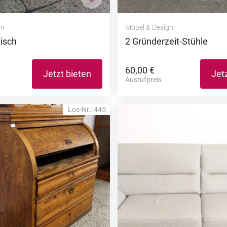
nzufügen
Zur Merkliste hinzufügen
gn
Möbel & Design
tisch
2 Gründerzeit-Stühle
60,00 €
Jetzt bieten
Jet
Ausrufpreis
Los-Nr.: 445