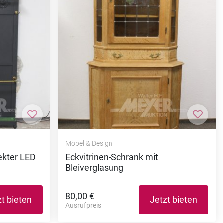
Zur Merkliste hinzufügen
Zur M
Möbel & Design
ekter LED
Eckvitrinen-Schrank mit
Bleiverglasung
80,00 €
zt bieten
Jetzt bieten
Ausrufpreis