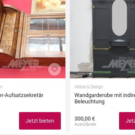
nzufügen
Zur Merkliste hinzufügen
gn
Möbel & Design
r-Aufsatzsekretär
Wandgarderobe mit indir
Beleuchtung
300,00 €
Jetzt bieten
Jet
Ausrufpreis