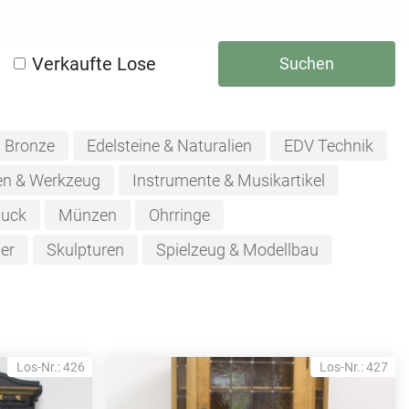
Verkaufte Lose
Suchen
Bronze
Edelsteine & Naturalien
EDV Technik
n & Werkzeug
Instrumente & Musikartikel
uck
Münzen
Ohrringe
ber
Skulpturen
Spielzeug & Modellbau
Los-Nr.: 426
Los-Nr.: 427