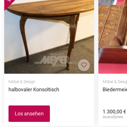
Zur Merkliste hi
Möbel & Design
Möbel & Desi
halbovaler Konsoltisch
Biedermeie
1.300,00 €
Los ansehen
Ausrufpreis