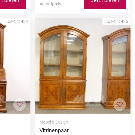
zt bieten
Jetzt bieten
Ausrufpreis
Los-Nr.: 434
Los-Nr.: 435
Zur Merkliste hinzufügen
Zur M
Möbel & Design
Vitrinenpaar