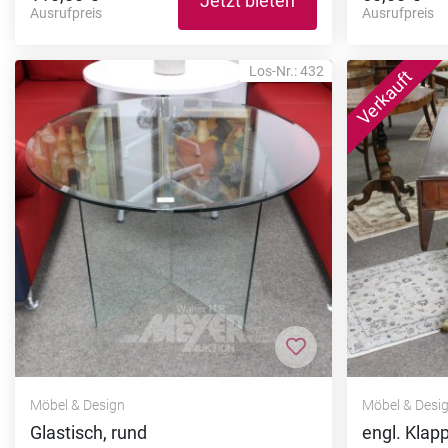
Jetzt bieten
Ausrufpreis
Ausrufpreis
Los-Nr.: 432
Zur Merkliste hi
Möbel & Design
Möbel & Desi
Glastisch, rund
engl. Klap