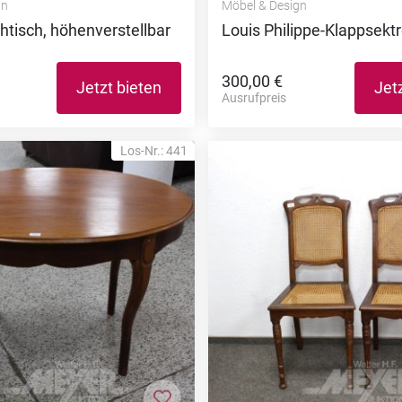
gn
Möbel & Design
tisch, höhenverstellbar
Louis Philippe-Klappsektr
300,00 €
Jetzt bieten
Jet
Ausrufpreis
Los-Nr.: 441