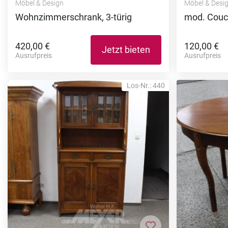
Möbel & Design
Möbel & Desi
Wohnzimmerschrank, 3-türig
mod. Couch
420,00 €
120,00 €
Jetzt bieten
Ausrufpreis
Ausrufpreis
Los-Nr.: 440