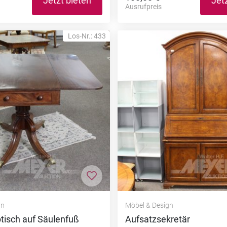
Jetzt bieten
Jet
Ausrufpreis
Los-Nr.: 433
nzufügen
Zur Merkliste hinzufügen
gn
Möbel & Design
ptisch auf Säulenfuß
Aufsatzsekretär