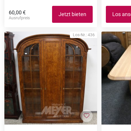
60,00 €
Jetzt bieten
Los an
Ausrufpreis
Los-Nr.: 436
Zur Merkliste hi