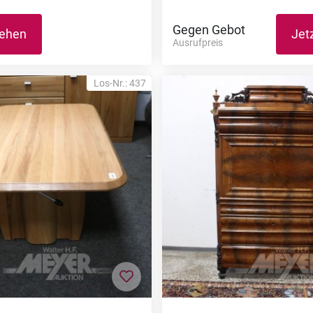
Gegen Gebot
sehen
Jet
Ausrufpreis
Los-Nr.: 437
nzufügen
Zur Merkliste hinzufügen