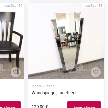
Los-Nr.: 430
Los-Nr.: 431
Zur Merkliste hinzufügen
Zur M
Möbel & Design
Wandspiegel, facettiert
120,00 €