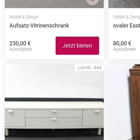
Zur Merkliste hi
Möbel & Design
Möbel & Desi
Aufsatz-Vitrinenschrank
ovaler Ess
230,00 €
80,00 €
Jetzt bieten
Ausrufpreis
Ausrufpreis
Los-Nr.: 444