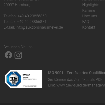
20097 Hamburg
Highlights
Karriere
Telefon: +49 40 23856860
Über uns
Telefax: +49 40 23856871
FAQ
E-Mail: info@auktionshausmeyer.de
Kontakt
Besuchen Sie uns:
ISO 9001 - Zertifiziertes Qualit
Sie können das
Zertifikat als PDF-
Link:
www.tuev-sued.de/manageme