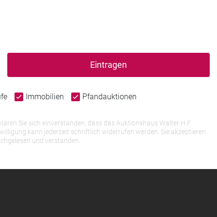
Eintragen
ufe
Immobilien
Pfandauktionen
lären Sie sich einverstanden, dass das Auktionshaus Walter H.F.
igung kann jederzeit schriftlich widerrufen werden. Sie akzeptieren
rchgelesen und verstanden.