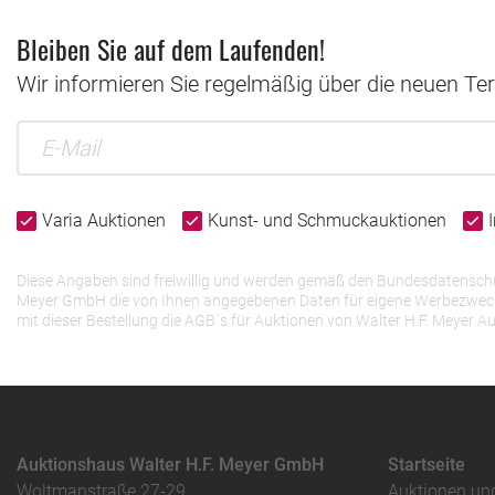
Bleiben Sie auf dem Laufenden!
Wir informieren Sie regelmäßig über die neuen Te
Varia Auktionen
Kunst- und Schmuckauktionen
Diese Angaben sind freiwillig und werden gemäß den Bundesdatenschutz
Meyer GmbH die von Ihnen angegebenen Daten für eigene Werbezwecke v
mit dieser Bestellung die AGB`s für Auktionen von Walter H.F. Meye
Auktionshaus Walter H.F. Meyer GmbH
Startseite
Woltmanstraße 27-29
Auktionen un