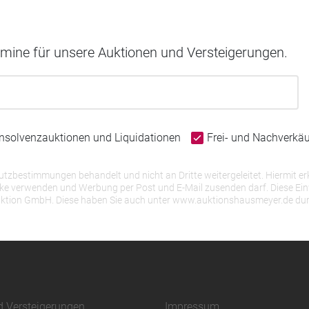
rmine für unsere Auktionen und Versteigerungen.
Insolvenzauktionen und Liquidationen
Frei- und Nachverkä
bestimmungen behandelt und nicht an Dritte weitergeleitet. Hiermit erk
erwenden und Werbung per Post und E-Mail zusenden darf. Diese Einwill
r Auktion GmbH. Diese haben Sie auch unter www.auktionshausmeyer.de du
d Versteigerungen
Impressum