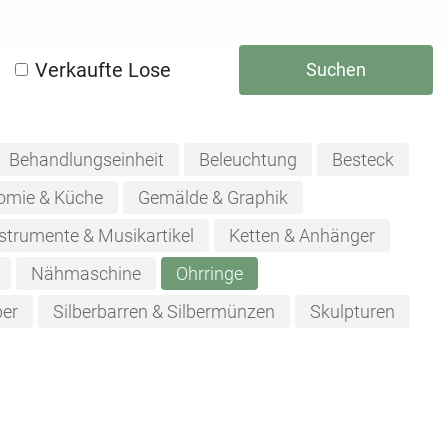
Verkaufte Lose
Suchen
Behandlungseinheit
Beleuchtung
Besteck
omie & Küche
Gemälde & Graphik
strumente & Musikartikel
Ketten & Anhänger
Nähmaschine
Ohrringe
ber
Silberbarren & Silbermünzen
Skulpturen