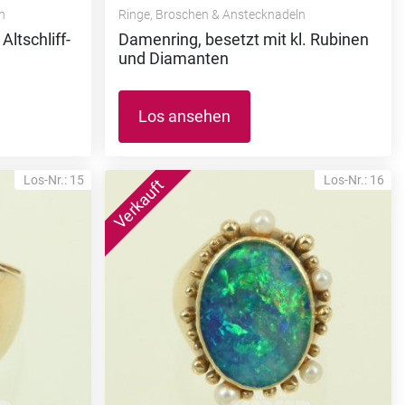
n
Ringe, Broschen & Anstecknadeln
ltschliff-
Damenring, besetzt mit kl. Rubinen
und Diamanten
Los ansehen
Los-Nr.: 15
Los-Nr.: 16