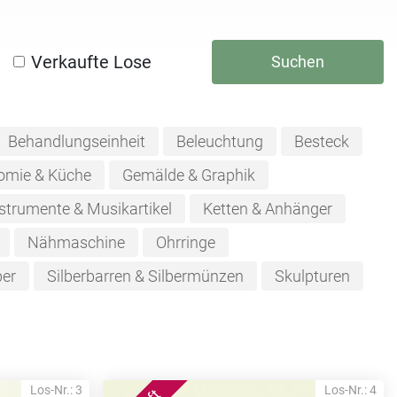
Verkaufte Lose
Suchen
Behandlungseinheit
Beleuchtung
Besteck
omie & Küche
Gemälde & Graphik
strumente & Musikartikel
Ketten & Anhänger
Nähmaschine
Ohrringe
ber
Silberbarren & Silbermünzen
Skulpturen
Los-Nr.: 3
Los-Nr.: 4