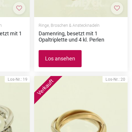
Zur Merkliste hinzufügen
Zur M
n
Ringe, Broschen & Anstecknadeln
etzt mit 1
Damenring, besetzt mit 1
Opaltriplette und 4 kl. Perlen
Los ansehen
Los-Nr.: 19
Los-Nr.: 20