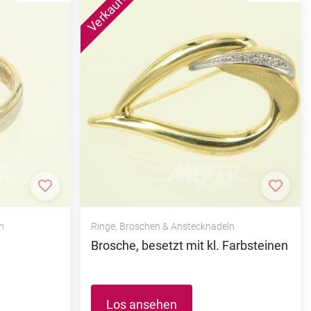
Zur Merkliste hinzufügen
Zur M
n
Ringe, Broschen & Anstecknadeln
Brosche, besetzt mit kl. Farbsteinen
Los ansehen