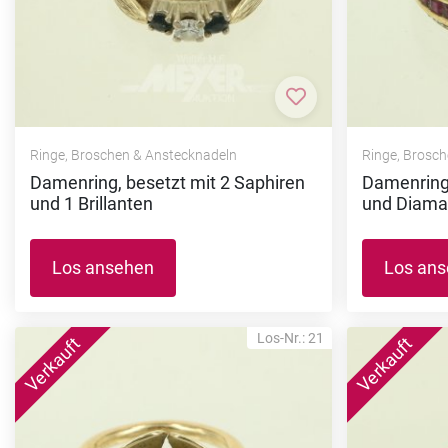
Zur Merkliste hi
Ringe, Broschen & Anstecknadeln
Ringe, Brosc
Damenring, besetzt mit 2 Saphiren
Damenring,
und 1 Brillanten
und Diama
Los ansehen
Los an
Los-Nr.: 21