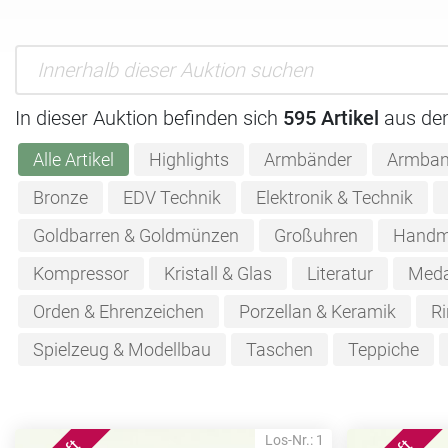
In dieser Auktion befinden sich
595 Artikel
aus de
Alle Artikel
Highlights
Armbänder
Armban
Bronze
EDV Technik
Elektronik & Technik
Goldbarren & Goldmünzen
Großuhren
Handm
Kompressor
Kristall & Glas
Literatur
Meda
Orden & Ehrenzeichen
Porzellan & Keramik
Ri
Spielzeug & Modellbau
Taschen
Teppiche
Los-Nr.: 1