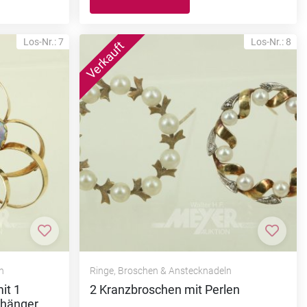
Los-Nr.: 7
Los-Nr.: 8
Zur Merkliste hinzufügen
Zur M
n
Ringe, Broschen & Anstecknadeln
it 1
2 Kranzbroschen mit Perlen
nhänger