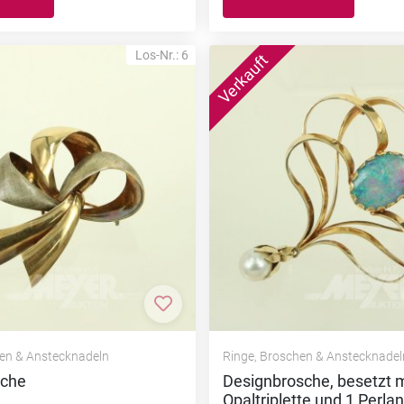
Los-Nr.: 6
nzufügen
Zur Merkliste hinzufügen
hen & Anstecknadeln
Ringe, Broschen & Anstecknadel
sche
Designbrosche, besetzt m
Opaltriplette und 1 Perla