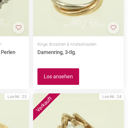
Zur Merkliste hinzufügen
Zur M
n
Ringe, Broschen & Anstecknadeln
 Perlen
Damenring, 3-tlg.
Los ansehen
Los-Nr.: 23
Los-Nr.: 24