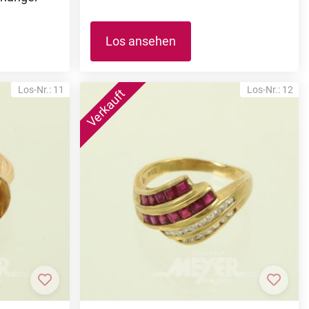
Los ansehen
Los-Nr.: 11
Los-Nr.: 12
Zur Merkliste hinzufügen
Zur M