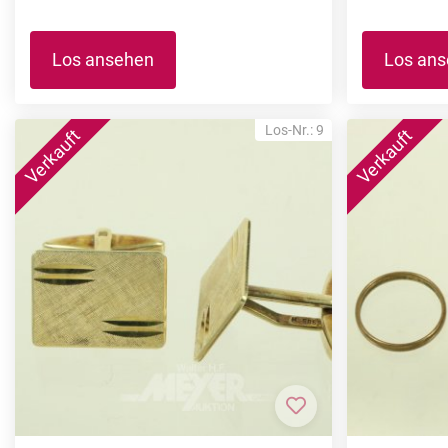
Los ansehen
Los an
Los-Nr.: 9
Zur Merkliste hi