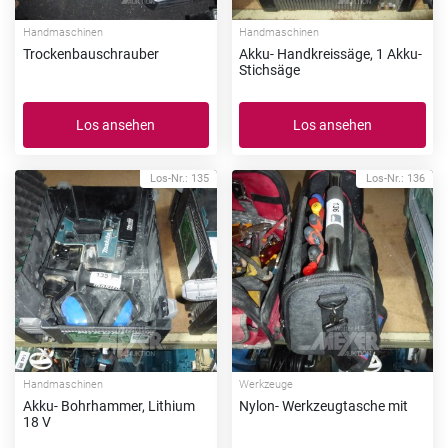
Handmaschinen
Handmaschinen
Trockenbauschrauber
Akku- Handkreissäge, 1 Akku-
Stichsäge
Los ansehen
Los ansehen
Los-Nr.: 135
Los-Nr.: 136
Handmaschinen
Werkzeuge
Akku- Bohrhammer, Lithium
Nylon- Werkzeugtasche mit
18 V