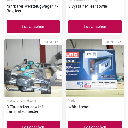
Werkstatteinrichtung
Werkstatteinrichtung
fahrbarer Werkzeugwagen / -
3 Systainer, leer sowie
Box, leer
Los ansehen
Los ansehen
Los-Nr.: 127
Los-Nr.: 128
Werkstatteinrichtung
Varia
3 Türspreizer sowie 1
Möbeltresor
Laminatschneider
Los ansehen
Los ansehen