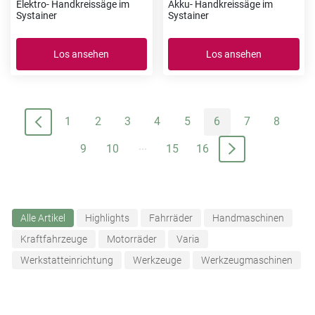
Elektro- Handkreissäge im
Akku- Handkreissäge im
Systainer
Systainer
Los ansehen
Los ansehen
1
2
3
4
5
6
7
8
...
9
10
15
16
Alle Artikel
Highlights
Fahrräder
Handmaschinen
Kraftfahrzeuge
Motorräder
Varia
Werkstatteinrichtung
Werkzeuge
Werkzeugmaschinen