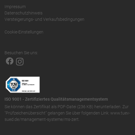
Impressum
Datenschutzhinweis
Versteigerungs- und Verkaufsbedingungen
Cookie-Einstellungen
Besuchen Sie uns:
ISO 9001 - Zertifiziertes Qualitätsmanagementsystem
Sie können das
Zertifikat als PDF-Datei (236 KB)
herunterladen. Zur
"Prüfzeichenübersicht" gelangen Sie über folgenden Link:
www.tuev-
sued.de/management-systeme/ms-zert
.