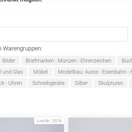
n Warengruppen:
Bilder
Briefmarken - Münzen - Ehrenzeichen
Büc
ll und Glas
Möbel
Modellbau: Autos - Eisenbahn - 
k - Uhren
Schreibgeräte
Silber
Skulpturen
Los-Nr.: 2574