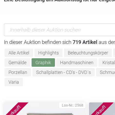
In dieser Auktion befinden sich
719 Artikel
aus de
Alle Artikel
Highlights
Beleuchtungskörper
Gemälde
Graphik
Handmaschinen
Krista
Porzellan
Schallplatten - CD's - DVD´s
Schmuc
Varia
Los-Nr.: 2568