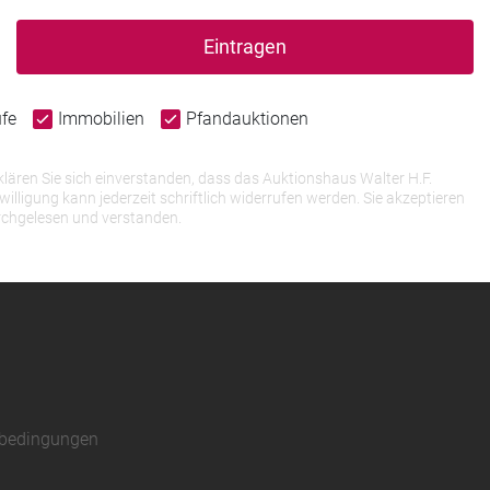
Eintragen
ufe
Immobilien
Pfandauktionen
lären Sie sich einverstanden, dass das Auktionshaus Walter H.F.
igung kann jederzeit schriftlich widerrufen werden. Sie akzeptieren
rchgelesen und verstanden.
sbedingungen