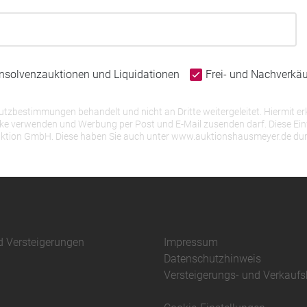
Insolvenzauktionen und Liquidationen
Frei- und Nachverkä
bestimmungen behandelt und nicht an Dritte weitergeleitet. Hiermit erk
erwenden und Werbung per Post und E-Mail zusenden darf. Diese Einwill
r Auktion GmbH. Diese haben Sie auch unter www.auktionshausmeyer.de du
d Versteigerungen
Impressum
Datenschutzhinweis
Versteigerungs- und Verkauf