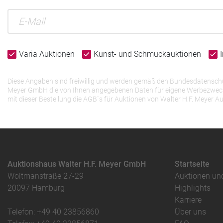
Varia Auktionen
Kunst- und Schmuckauktionen
Diese Angaben sind freiwillig und werden gemäß den Bundesdatenschutz
Meyer GmbH die von Ihnen angegebenen Daten für eigene Werbezwecke v
mit dieser Bestellung die AGB`s für Auktionen von Walter H.F. Meye
Auktionshaus Walter H.F. Meyer GmbH
Startseite
Woltmanstraße 27-29
Auktionen un
20097 Hamburg
Highlights
Karriere
Telefon: +49 40 23856860
Über uns