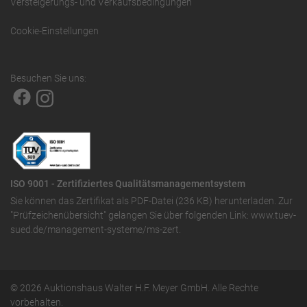
Versteigerungs- und Verkaufsbedingungen
Cookie-Einstellungen
Besuchen Sie uns:
ISO 9001 - Zertifiziertes Qualitätsmanagementsystem
Sie können das
Zertifikat als PDF-Datei (236 KB)
herunterladen. Zur
"Prüfzeichenübersicht" gelangen Sie über folgenden Link:
www.tuev-
sued.de/management-systeme/ms-zert
.
© 2026 Auktionshaus Walter H.F. Meyer GmbH. Alle Rechte
vorbehalten.