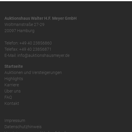
Auktionshaus Walter H.F. Meyer GmbH
Woltmanstraße 27-29
20097 Hamburg
Telefon: +49 40 23856860
Telefax: +49 40 23856871
E-Mail: info@auktionshausmeyer.de
Startseite
Auktionen und Versteigerungen
Highlights
Karriere
Über uns
FAQ
Kontakt
Impressum
Datenschutzhinweis