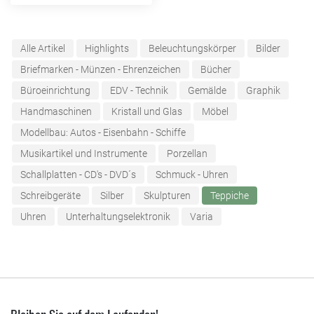
Alle Artikel
Highlights
Beleuchtungskörper
Bilder
Briefmarken - Münzen - Ehrenzeichen
Bücher
Büroeinrichtung
EDV - Technik
Gemälde
Graphik
Handmaschinen
Kristall und Glas
Möbel
Modellbau: Autos - Eisenbahn - Schiffe
Musikartikel und Instrumente
Porzellan
Schallplatten - CD's - DVD´s
Schmuck - Uhren
Schreibgeräte
Silber
Skulpturen
Teppiche
Uhren
Unterhaltungselektronik
Varia