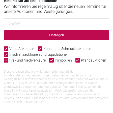
Bleiben Sie auf dem Laufenden!
Wir informieren Sie regelmäßig über die neuen Termine für
unsere Auktionen und Versteigerungen.
Eintragen
Varia Auktionen
Kunst- und Schmuckauktionen
Insolvenzauktionen und Liquidationen
Frei- und Nachverkäufe
Immobilien
Pfandauktionen
Diese Angaben sind freiwillig und werden gemäß den
Bundesdatenschutzbestimmungen behandelt und nicht an Dritte
weitergeleitet. Hiermit erklären Sie sich einverstanden, dass das Auktionshaus
Walter H.F. Meyer GmbH die von Ihnen angegebenen Daten für eigene
Werbezwecke verwenden und Werbung per Post und E-Mail zusenden darf.
Diese Einwilligung kann jederzeit schriftlich widerrufen werden. Sie
akzeptieren mit dieser Bestellung die AGB`s für Auktionen von Walter H.F.
Meyer Auktion GmbH. Diese haben Sie auch unter www.auktionshausmeyer.de
durchgelesen und verstanden.