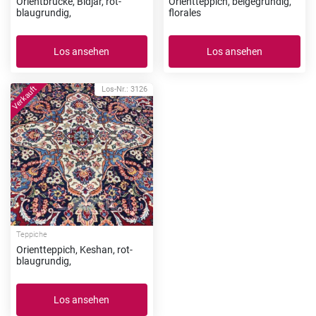
Orientbrücke, Bidjar, rot-
Orientteppich, beigegrundig,
blaugrundig,
florales
Los ansehen
Los ansehen
Los-Nr.: 3126
Teppiche
Orientteppich, Keshan, rot-
blaugrundig,
Los ansehen