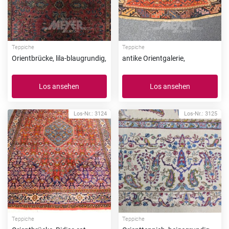
Teppiche
Teppiche
Orientbrücke, lila-blaugrundig,
antike Orientgalerie,
Los ansehen
Los ansehen
Los-Nr.: 3124
Los-Nr.: 3125
Teppiche
Teppiche