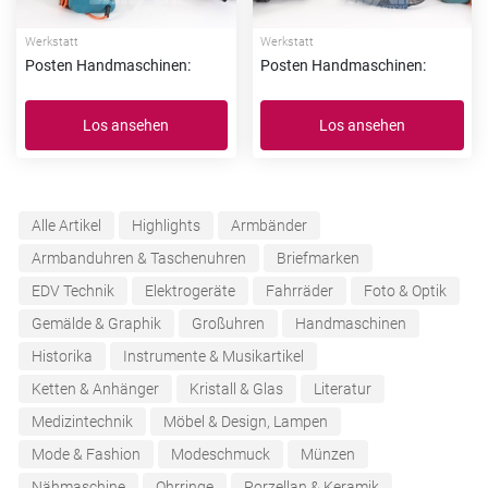
Werkstatt
Werkstatt
Posten Handmaschinen:
Posten Handmaschinen:
Los ansehen
Los ansehen
Alle Artikel
Highlights
Armbänder
Armbanduhren & Taschenuhren
Briefmarken
EDV Technik
Elektrogeräte
Fahrräder
Foto & Optik
Gemälde & Graphik
Großuhren
Handmaschinen
Historika
Instrumente & Musikartikel
Ketten & Anhänger
Kristall & Glas
Literatur
Medizintechnik
Möbel & Design, Lampen
Mode & Fashion
Modeschmuck
Münzen
Nähmaschine
Ohrringe
Porzellan & Keramik