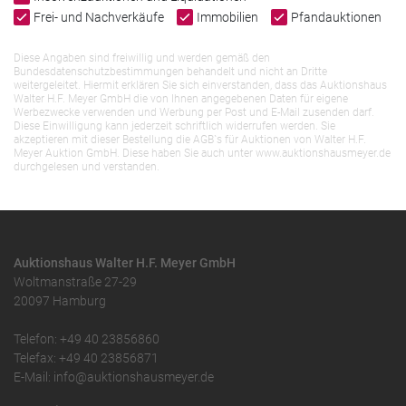
Frei- und Nachverkäufe
Immobilien
Pfandauktionen
Diese Angaben sind freiwillig und werden gemäß den
Bundesdatenschutzbestimmungen behandelt und nicht an Dritte
weitergeleitet. Hiermit erklären Sie sich einverstanden, dass das Auktionshaus
Walter H.F. Meyer GmbH die von Ihnen angegebenen Daten für eigene
Werbezwecke verwenden und Werbung per Post und E-Mail zusenden darf.
Diese Einwilligung kann jederzeit schriftlich widerrufen werden. Sie
akzeptieren mit dieser Bestellung die AGB`s für Auktionen von Walter H.F.
Meyer Auktion GmbH. Diese haben Sie auch unter www.auktionshausmeyer.de
durchgelesen und verstanden.
Auktionshaus Walter H.F. Meyer GmbH
Woltmanstraße 27-29
20097 Hamburg
Telefon: +49 40 23856860
Telefax: +49 40 23856871
E-Mail: info@auktionshausmeyer.de