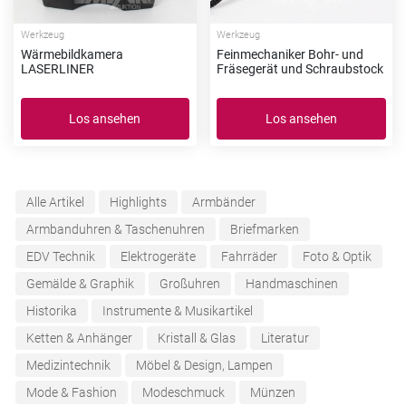
Werkzeug
Werkzeug
Wärmebildkamera
Feinmechaniker Bohr- und
LASERLINER
Fräsegerät und Schraubstock
Los ansehen
Los ansehen
Alle Artikel
Highlights
Armbänder
Armbanduhren & Taschenuhren
Briefmarken
EDV Technik
Elektrogeräte
Fahrräder
Foto & Optik
Gemälde & Graphik
Großuhren
Handmaschinen
Historika
Instrumente & Musikartikel
Ketten & Anhänger
Kristall & Glas
Literatur
Medizintechnik
Möbel & Design, Lampen
Mode & Fashion
Modeschmuck
Münzen