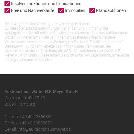
Insolvenzauktionen und Liquidationen
Frei- und Nachverkäufe
Immobilien
Pfandauktionen
Diese Angaben sind freiwillig und werden gemäß den
Bundesdatenschutzbestimmungen behandelt und nicht an Dritte
weitergeleitet. Hiermit erklären Sie sich einverstanden, dass das Auktionshaus
Walter H.F. Meyer GmbH die von Ihnen angegebenen Daten für eigene
Werbezwecke verwenden und Werbung per Post und E-Mail zusenden darf.
Diese Einwilligung kann jederzeit schriftlich widerrufen werden. Sie
akzeptieren mit dieser Bestellung die AGB`s für Auktionen von Walter H.F.
Meyer Auktion GmbH. Diese haben Sie auch unter www.auktionshausmeyer.de
durchgelesen und verstanden.
Auktionshaus Walter H.F. Meyer GmbH
Woltmanstraße 27-29
20097 Hamburg
Telefon: +49 40 23856860
Telefax: +49 40 23856871
E-Mail: info@auktionshausmeyer.de