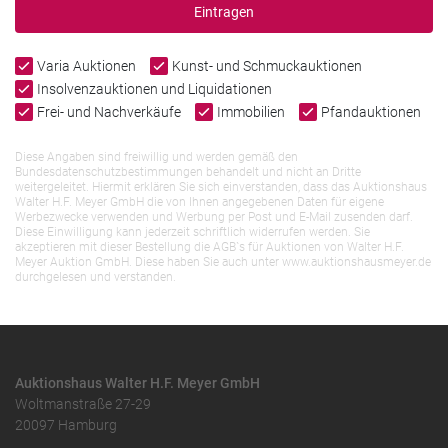
Eintragen
Varia Auktionen
Kunst- und Schmuckauktionen
Insolvenzauktionen und Liquidationen
Frei- und Nachverkäufe
Immobilien
Pfandauktionen
Diese Angaben sind freiwillig und werden gemäß den
Bundesdatenschutzbestimmungen behandelt und nicht an Dritte
weitergeleitet. Hiermit erklären Sie sich einverstanden, dass das Auktionshaus
Walter H.F. Meyer GmbH die von Ihnen angegebenen Daten für eigene
Werbezwecke verwenden und Werbung per Post und E-Mail zusenden darf.
Diese Einwilligung kann jederzeit schriftlich widerrufen werden. Sie
akzeptieren mit dieser Bestellung die AGB`s für Auktionen von Walter H.F.
Meyer Auktion GmbH. Diese haben Sie auch unter www.auktionshausmeyer.de
durchgelesen und verstanden.
Auktionshaus Walter H.F. Meyer GmbH
Woltmanstraße 27-29
20097 Hamburg