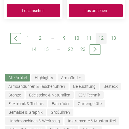
Los ansehen
Los ansehen
...
1
2
9
10
11
12
13
...
14
15
22
23
Alle Artikel
Highlights
Armbänder
Armbanduhren & Taschenuhren
Beleuchtung
Besteck
Bronze
Edelsteine & Naturalien
EDV Technik
Elektronik & Technik
Fahrräder
Gartengeräte
Gemälde & Graphik
Großuhren
Handmaschinen & Werkzeug
Instrumente & Musikartikel