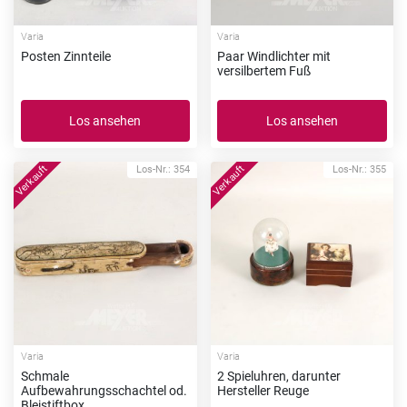
Varia
Varia
Posten Zinnteile
Paar Windlichter mit
versilbertem Fuß
Los ansehen
Los ansehen
Los-Nr.: 354
Los-Nr.: 355
Varia
Varia
Schmale
2 Spieluhren, darunter
Aufbewahrungsschachtel od.
Hersteller Reuge
Bleistiftbox