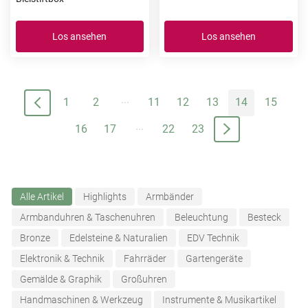
Los ansehen
Los ansehen
...
1
2
11
12
13
14
15
...
16
17
22
23
Alle Artikel
Highlights
Armbänder
Armbanduhren & Taschenuhren
Beleuchtung
Besteck
Bronze
Edelsteine & Naturalien
EDV Technik
Elektronik & Technik
Fahrräder
Gartengeräte
Gemälde & Graphik
Großuhren
Handmaschinen & Werkzeug
Instrumente & Musikartikel