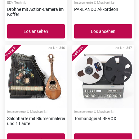
EDV Technik
Instrumente & Musikartikel
Drohne mit Action-Camera im
PARLANDO Akkordeon
Koffer
Los ansehen
Los ansehen
Los-Nr.: 346
Los-Nr.: 347
Instrumente & Musikartikel
Instrumente & Musikartikel
Salonharfe mit Blumenmalerei
Tonbandgerät REVOX
und 1 Laute