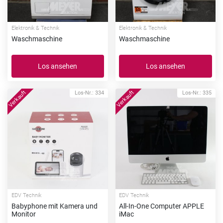
Elektronik & Technik
Elektronik & Technik
Waschmaschine
Waschmaschine
Los ansehen
Los ansehen
Los-Nr.: 334
Los-Nr.: 335
EDV Technik
EDV Technik
Babyphone mit Kamera und
All-In-One Computer APPLE
Monitor
iMac